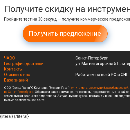
Получите скидку на инструме
Пройдите тест на 30 секунд — получите коммерческое предложе
Получить предложение
ЧАВО
Санкт-Петербург
География доставки
ул. Магнитогорская 51, лите
Контакты
Отзывы о нас
Работаем по всей РФ и СНГ
База знаний
ООО "Солид Групп" © Компания "Металл Гирз" -
купить металлорежущий, резьбонарезной, 
из Санкт-Петербурга.
Обращаем ваше внимание, что все цены, представленные на сайте,
отличаться от реального вида товара. Актуальную цену,срок поставки и внешний вид това
письме по электронной почте.
{literal}
{/literal}