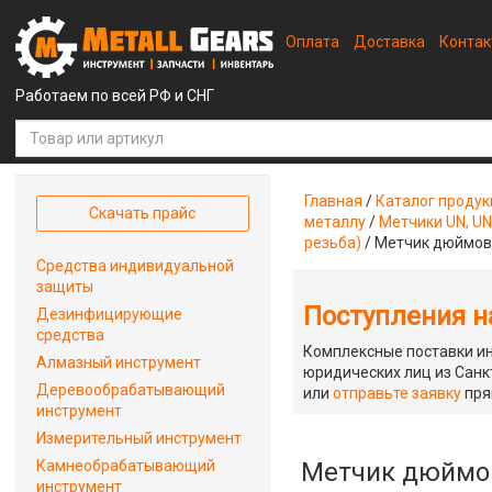
Оплата
Доставка
Конта
Работаем по всей РФ и СНГ
Главная
/
Каталог проду
Скачать прайс
металлу
/
Метчики UN, UN
резьба)
/
Метчик дюймовы
Средства индивидуальной
защиты
Поступления на
Дезинфицирующие
средства
Комплексные поставки ин
Алмазный инструмент
юридических лиц из Санкт
Деревообрабатывающий
или
отправьте заявку
пря
инструмент
Измерительный инструмент
Камнеобрабатывающий
Метчик дюймов
инструмент