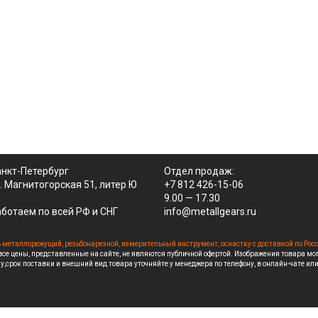
нкт-Петербург
Отдел продаж:
. Магнитогорская 51, литер Ю
+7 812 426-15-06
9.00 — 17.30
ботаем по всей РФ и СНГ
info@metallgears.ru
 металлорежущий, резьбонарезной, измерительный инструмент, оснастку с доставкой по Рос
се цены, представленные на сайте, не являются публичной офертой. Изображения товара мо
у,срок поставки и внешний вид товара уточняйте у менеджера по телефону, в онлайн-чате или