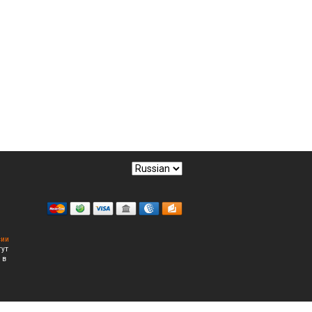
сии
гут
 в