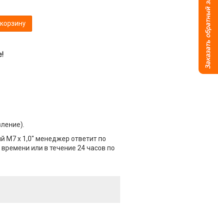
 корзину
!
вление).
й М7 х 1,0" менеджер ответит по
 времени или в течение 24 часов по