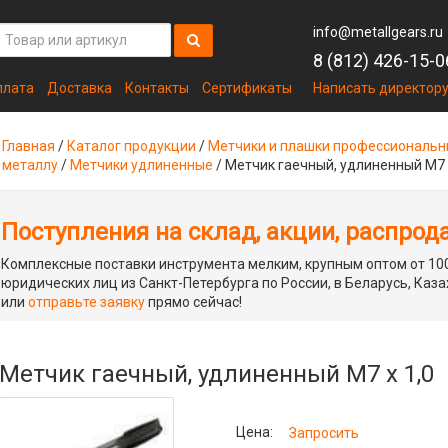
info@metallgears.ru
8 (812) 426-15-0
плата
Доставка
Контакты
Сертификаты
Написать директор
Главная
/
Каталог продукции
/
Метчики и плашки профессиональ
металлу
/
Метчики удлиненные
/
Метчик гаечный, удлиненный М7 х
Поступления на склад, акции, распрод
Комплексные поставки инструмента мелким, крупным оптом от 100
юридических лиц из Санкт-Петербурга по России, в Беларусь, Каза
или
отправьте заявку
прямо сейчас!
Метчик гаечный, удлиненный М7 х 1,0
Цена:
Запросить