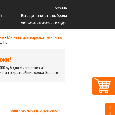
Корзина
6
Вы еще ничего не выбрали
у
Минимальный заказ 10 000 руб.
ные
/
Метчики для нарезки резьбы по
 1,0
ажи!
00 руб для физических и
хстан в кратчайшие сроки. Звоните
Нашли эту позицию дешевле?