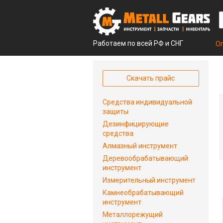
Работаем по всей РФ и СНГ
О
Скачать прайс
Средства индивидуальной
защиты
Дезинфицирующие
средства
Алмазный инструмент
Деревообрабатывающий
инструмент
Измерительный инструмент
Камнеобрабатывающий
инструмент
Металлорежущий