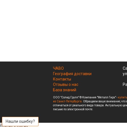
ЧАВО
Са
География доставки
ул
Контакты
Отзывы о нас
Ра
База знаний
ООО "Солид Групп" © Компания "Металл Гирз" -
купить
из Санкт-Петербурга.
Обращаем ваше внимание, что в
отличаться от реального вида товара. Актуальную цен
письме по электронной почте.
Нашли ошибку?
{literal}
{/literal}