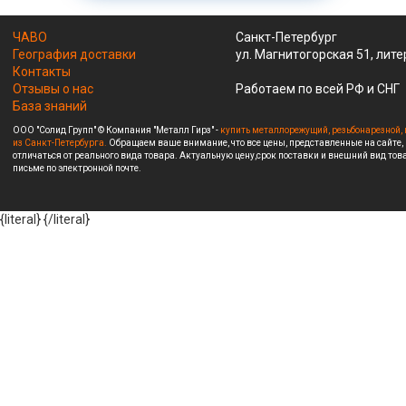
ЧАВО
Санкт-Петербург
География доставки
ул. Магнитогорская 51, лите
Контакты
Отзывы о нас
Работаем по всей РФ и СНГ
База знаний
ООО "Солид Групп" © Компания "Металл Гирз" -
купить металлорежущий, резьбонарезной, 
из Санкт-Петербурга.
Обращаем ваше внимание, что все цены, представленные на сайте,
отличаться от реального вида товара. Актуальную цену,срок поставки и внешний вид това
письме по электронной почте.
{literal}
{/literal}