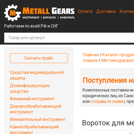
Оплата
Доставка
Конта
Работаем по всей РФ и СНГ
Главная
/
Каталог проду
Скачать прайс
плашек
/
Метчикодержат
Средства индивидуальной
защиты
Поступления на
Дезинфицирующие
Комплексные поставки ин
средства
юридических лиц из Санкт
Алмазный инструмент
или
отправьте заявку
пря
Деревообрабатывающий
инструмент
Измерительный инструмент
Вороток для м
Камнеобрабатывающий
инструмент