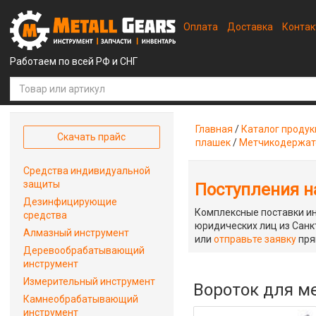
Оплата
Доставка
Конта
Работаем по всей РФ и СНГ
Главная
/
Каталог проду
Скачать прайс
плашек
/
Метчикодержат
Средства индивидуальной
защиты
Поступления на
Дезинфицирующие
Комплексные поставки ин
средства
юридических лиц из Санкт
Алмазный инструмент
или
отправьте заявку
пря
Деревообрабатывающий
инструмент
Измерительный инструмент
Вороток для м
Камнеобрабатывающий
инструмент