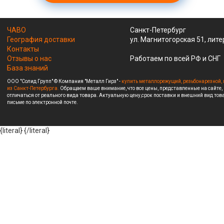
ЧАВО
Санкт-Петербург
География доставки
ул. Магнитогорская 51, лите
Контакты
Отзывы о нас
Работаем по всей РФ и СНГ
База знаний
ООО "Солид Групп" © Компания "Металл Гирз" -
купить металлорежущий, резьбонарезной, 
из Санкт-Петербурга.
Обращаем ваше внимание, что все цены, представленные на сайте,
отличаться от реального вида товара. Актуальную цену,срок поставки и внешний вид това
письме по электронной почте.
{literal}
{/literal}