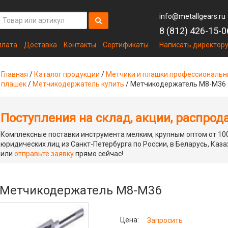
info@metallgears.ru
8 (812) 426-15-0
плата
Доставка
Контакты
Сертификаты
Написать директор
Главная
/
Каталог продукции
/
Метчики и плашки профессиональ
плашек
/
Метчикодержатель купить
/
Метчикодержатель М8-М36
Поступления на склад, акции, распрод
Комплексные поставки инструмента мелким, крупным оптом от 100
юридических лиц из Санкт-Петербурга по России, в Беларусь, Каза
или
отправьте заявку
прямо сейчас!
Метчикодержатель М8-М36
Цена:
Запросить