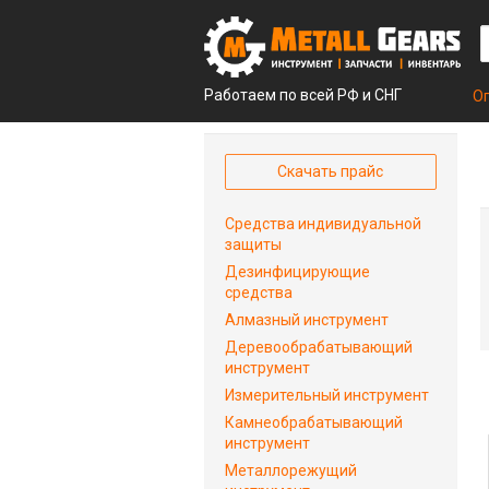
Работаем по всей РФ и СНГ
О
Скачать прайс
Средства индивидуальной
защиты
Дезинфицирующие
средства
Алмазный инструмент
Деревообрабатывающий
инструмент
Измерительный инструмент
Камнеобрабатывающий
инструмент
Металлорежущий