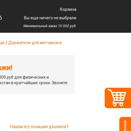
Корзина
6
Вы еще ничего не выбрали
у
Минимальный заказ 10 000 руб.
ные
/
Держатели для метчиков и
ажи!
00 руб для физических и
хстан в кратчайшие сроки. Звоните
Нашли эту позицию дешевле?