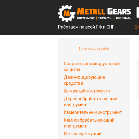
Работаем по всей РФ и СНГ
О
Скачать прайс
Средства индивидуальной
защиты
Дезинфицирующие
средства
Алмазный инструмент
Деревообрабатывающий
инструмент
Измерительный инструмент
Камнеобрабатывающий
инструмент
Металлорежущий