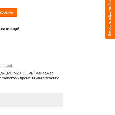
 корзину
на складе!
вление).
R,№6,М6-М20, 350мм" менеджер
Московскому времени или в течение