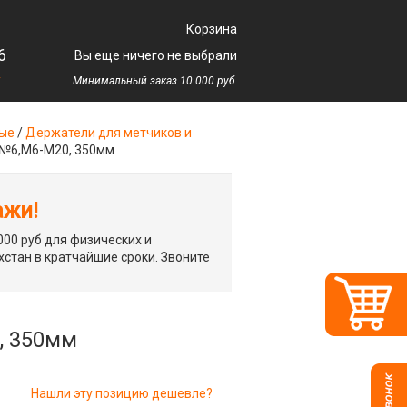
Корзина
6
Вы еще ничего не выбрали
у
Минимальный заказ 10 000 руб.
ные
/
Держатели для метчиков и
№6,М6-М20, 350мм
ажи!
00 руб для физических и
хстан в кратчайшие сроки. Звоните
, 350мм
Нашли эту позицию дешевле?