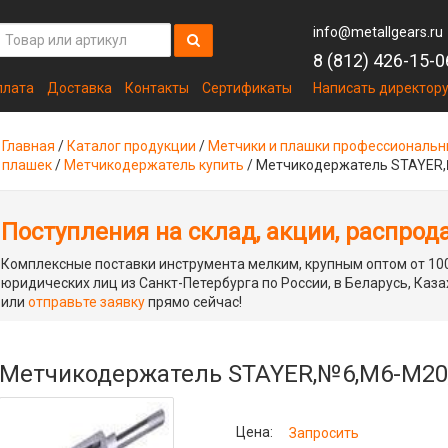
info@metallgears.ru
8 (812) 426-15-0
плата
Доставка
Контакты
Сертификаты
Написать директор
Главная
/
Каталог продукции
/
Метчики и плашки профессиональ
плашек
/
Метчикодержатель купить
/
Метчикодержатель STAYER,
Поступления на склад, акции, распрод
Комплексные поставки инструмента мелким, крупным оптом от 100
юридических лиц из Санкт-Петербурга по России, в Беларусь, Каза
или
отправьте заявку
прямо сейчас!
Метчикодержатель STAYER,№6,М6-М20
Цена:
Запросить