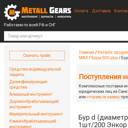
Оплата
Доставка
Конта
Работаем по всей РФ и СНГ
Главная
/
Каталог проду
Скачать прайс
MAX
/
Буры SDS plus
/
Бур
Средства индивидуальной
защиты
Поступления на
Дезинфицирующие
Комплексные поставки ин
средства
юридических лиц из Санкт
Алмазный инструмент
или
отправьте заявку
пря
Деревообрабатывающий
инструмент
Измерительный инструмент
Бур d (диаметр
Камнеобрабатывающий
1шт/200 Энкор
инструмент