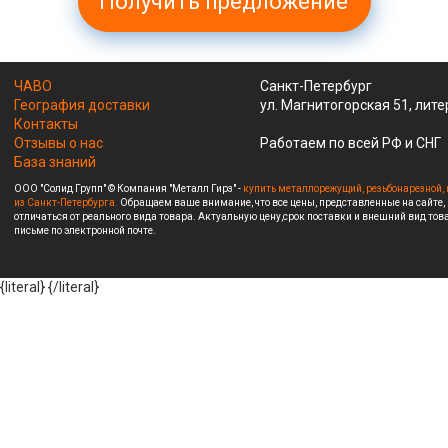
Получить предложение
ЧАВО
Санкт-Петербург
География доставки
ул. Магнитогорская 51, лите
Контакты
Отзывы о нас
Работаем по всей РФ и СНГ
База знаний
ООО "Солид Групп" © Компания "Металл Гирз" -
купить металлорежущий, резьбонарезной, 
из Санкт-Петербурга.
Обращаем ваше внимание, что все цены, представленные на сайте,
отличаться от реального вида товара. Актуальную цену,срок поставки и внешний вид това
письме по электронной почте.
{literal}
{/literal}