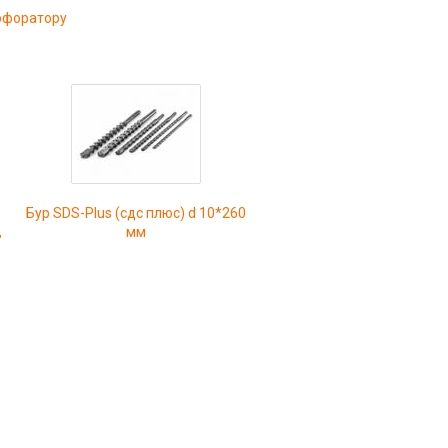
ерфоратору
Бур SDS-Plus (сдс плюс) d 10*260
,
мм