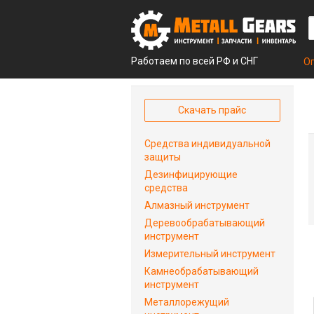
Работаем по всей РФ и СНГ
О
Скачать прайс
Средства индивидуальной
защиты
Дезинфицирующие
средства
Алмазный инструмент
Деревообрабатывающий
инструмент
Измерительный инструмент
Камнеобрабатывающий
инструмент
Металлорежущий