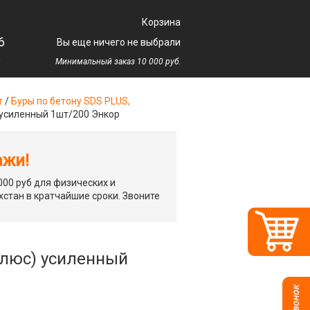
Корзина
6
Вы еще ничего не выбрали
у
Минимальный заказ 10 000 руб.
т
/
Буры по бетону SDS PLUS,
) усиленный 1шт/200 Энкор
ажи!
00 руб для физических и
хстан в кратчайшие сроки. Звоните
 плюс) усиленный