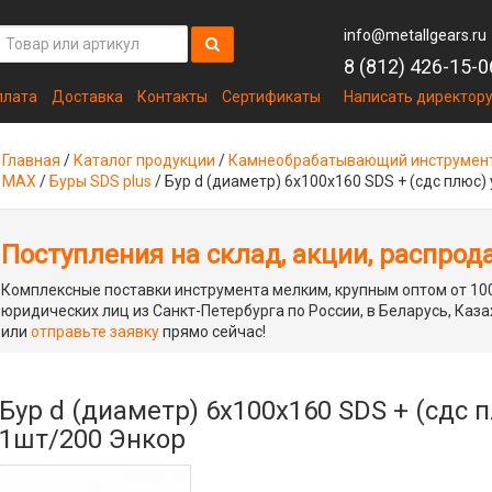
info@metallgears.ru
8 (812) 426-15-0
плата
Доставка
Контакты
Сертификаты
Написать директор
Главная
/
Каталог продукции
/
Камнеобрабатывающий инструмен
MAX
/
Буры SDS plus
/
Бур d (диаметр) 6х100х160 SDS + (сдс плюс
Поступления на склад, акции, распрод
Комплексные поставки инструмента мелким, крупным оптом от 100
юридических лиц из Санкт-Петербурга по России, в Беларусь, Каза
или
отправьте заявку
прямо сейчас!
Бур d (диаметр) 6х100х160 SDS + (сдс
1шт/200 Энкор