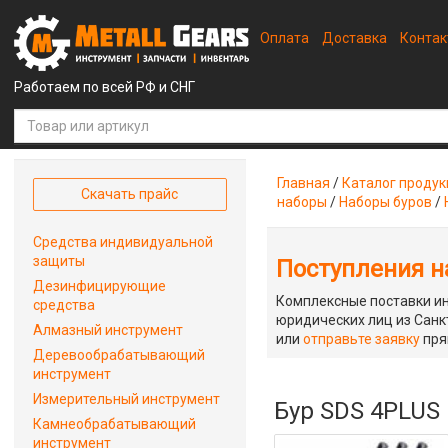
Оплата
Доставка
Конта
Работаем по всей РФ и СНГ
Главная
/
Каталог проду
Скачать прайс
наборы
/
Наборы буров
/
Средства индивидуальной
защиты
Поступления на
Дезинфицирующие
Комплексные поставки ин
средства
юридических лиц из Санкт
Алмазный инструмент
или
отправьте заявку
пря
Деревообрабатывающий
инструмент
Измерительный инструмент
Бур SDS 4PLUS 
Камнеобрабатывающий
инструмент