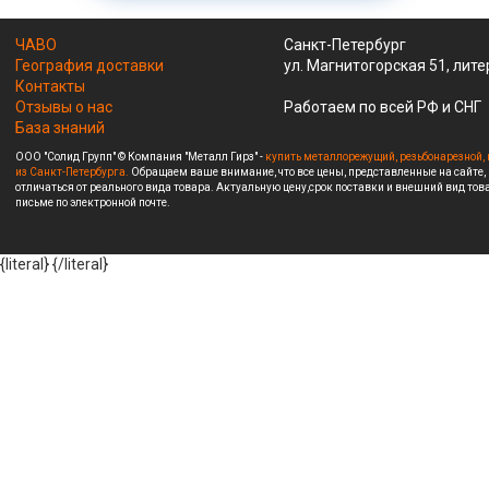
ЧАВО
Санкт-Петербург
География доставки
ул. Магнитогорская 51, лите
Контакты
Отзывы о нас
Работаем по всей РФ и СНГ
База знаний
ООО "Солид Групп" © Компания "Металл Гирз" -
купить металлорежущий, резьбонарезной, 
из Санкт-Петербурга.
Обращаем ваше внимание, что все цены, представленные на сайте,
отличаться от реального вида товара. Актуальную цену,срок поставки и внешний вид това
письме по электронной почте.
{literal}
{/literal}