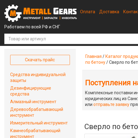
Оплата
Доставка
Конта
Работаем по всей РФ и СНГ
Главная
/
Каталог проду
Скачать прайс
по бетону
/
Сверло по бе
Средства индивидуальной
защиты
Поступления на
Дезинфицирующие
Комплексные поставки ин
средства
юридических лиц из Санкт
Алмазный инструмент
или
отправьте заявку
пря
Деревообрабатывающий
инструмент
Измерительный инструмент
Сверло по бет
Камнеобрабатывающий
инструмент