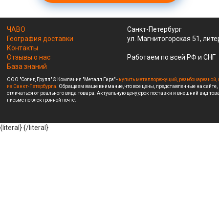
ЧАВО
Санкт-Петербург
География доставки
ул. Магнитогорская 51, лите
Контакты
Отзывы о нас
Работаем по всей РФ и СНГ
База знаний
ООО "Солид Групп" © Компания "Металл Гирз" -
купить металлорежущий, резьбонарезной, 
из Санкт-Петербурга.
Обращаем ваше внимание, что все цены, представленные на сайте,
отличаться от реального вида товара. Актуальную цену,срок поставки и внешний вид това
письме по электронной почте.
{literal}
{/literal}