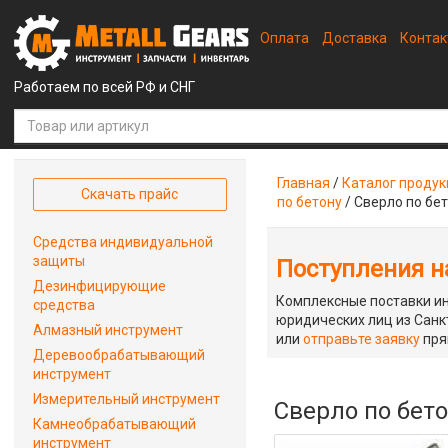
Оплата
Доставка
Конта
Работаем по всей РФ и СНГ
Главная
/
Каталог проду
Скачать прайс
по бетону
/
Сверло по бе
Средства индивидуальной
защиты
Поступления на
Дезинфицирующие
Комплексные поставки ин
средства
юридических лиц из Санкт
Алмазный инструмент
или
отправьте заявку
пря
Деревообрабатывающий
инструмент
Измерительный инструмент
Сверло по бет
Камнеобрабатывающий
инструмент