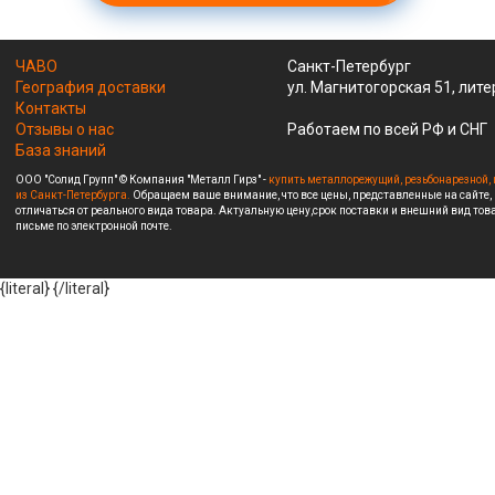
ЧАВО
Санкт-Петербург
География доставки
ул. Магнитогорская 51, лите
Контакты
Отзывы о нас
Работаем по всей РФ и СНГ
База знаний
ООО "Солид Групп" © Компания "Металл Гирз" -
купить металлорежущий, резьбонарезной, 
из Санкт-Петербурга.
Обращаем ваше внимание, что все цены, представленные на сайте,
отличаться от реального вида товара. Актуальную цену,срок поставки и внешний вид това
письме по электронной почте.
{literal}
{/literal}