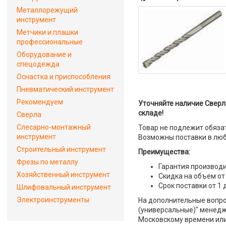
Металлорежущий
инструмент
Метчики и плашки
профессиональные
Оборудование и
спецодежда
Оснастка и приспособления
Пневматический инструмент
Рекомендуем
Уточняйте наличие Сверло
складе!
Сверла
Слесарно-монтажный
Товар не подлежит обяза
инструмент
Возможны поставки в люб
Строительный инструмент
Преимущества:
Фрезы по металлу
Гарантия производи
Хозяйственный инструмент
Скидка на объем от
Срок поставки от 1 
Шлифовальный инструмент
Электроинструменты
На дополнительные вопрос
(универсальные)" менедже
Московскому времени или 