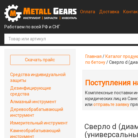
Оплата
Доставка
Конта
Работаем по всей РФ и СНГ
Главная
/
Каталог проду
Скачать прайс
по бетону
/
Сверло d (диа
Средства индивидуальной
защиты
Поступления на
Дезинфицирующие
Комплексные поставки ин
средства
юридических лиц из Санкт
Алмазный инструмент
или
отправьте заявку
пря
Деревообрабатывающий
инструмент
Измерительный инструмент
Сверло d (диам
Камнеобрабатывающий
(универсальны
инструмент