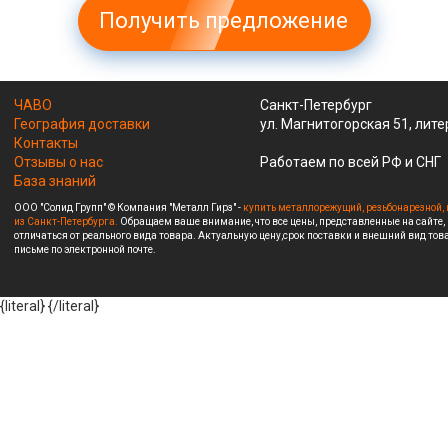
Получить предложение
ЧАВО
Санкт-Петербург
География доставки
ул. Магнитогорская 51, лите
Контакты
Отзывы о нас
Работаем по всей РФ и СНГ
База знаний
ООО "Солид Групп" © Компания "Металл Гирз" -
купить металлорежущий, резьбонарезной, 
из Санкт-Петербурга.
Обращаем ваше внимание, что все цены, представленные на сайте,
отличаться от реального вида товара. Актуальную цену,срок поставки и внешний вид това
письме по электронной почте.
{literal}
{/literal}