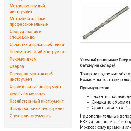
Металлорежущий
инструмент
Метчики и плашки
профессиональные
Оборудование и
спецодежда
Оснастка и приспособления
Пневматический инструмент
Рекомендуем
Уточняйте наличие Сверло
бетону на складе!
Сверла
Слесарно-монтажный
Товар не подлежит обяза
инструмент
Возможны поставки в люб
Строительный инструмент
Преимущества:
Фрезы по металлу
Гарантия производи
Хозяйственный инструмент
Скидка на объем от
Срок поставки от 1 
Шлифовальный инструмент
Электроинструменты
На дополнительные вопрос
ВК8 удлиненное по бетону
Московскому времени или 