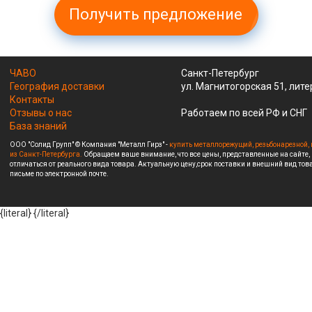
Получить предложение
ЧАВО
Санкт-Петербург
География доставки
ул. Магнитогорская 51, лите
Контакты
Отзывы о нас
Работаем по всей РФ и СНГ
База знаний
ООО "Солид Групп" © Компания "Металл Гирз" -
купить металлорежущий, резьбонарезной, 
из Санкт-Петербурга.
Обращаем ваше внимание, что все цены, представленные на сайте,
отличаться от реального вида товара. Актуальную цену,срок поставки и внешний вид това
письме по электронной почте.
{literal}
{/literal}