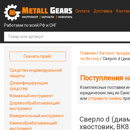
Оплата
Доставка
Конта
Работаем по всей РФ и СНГ
Главная
/
Каталог проду
Скачать прайс
по бетону
/
Сверло d (диа
Средства индивидуальной
защиты
Поступления на
Дезинфицирующие
Комплексные поставки ин
средства
юридических лиц из Санкт
Алмазный инструмент
или
отправьте заявку
пря
Деревообрабатывающий
инструмент
Измерительный инструмент
Сверло d (диам
Камнеобрабатывающий
хвостовик, ВК8
инструмент