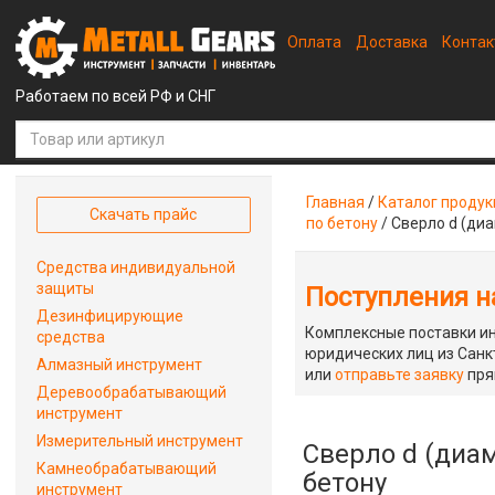
Оплата
Доставка
Конта
Работаем по всей РФ и СНГ
Главная
/
Каталог проду
Скачать прайс
по бетону
/
Сверло d (диа
Средства индивидуальной
защиты
Поступления на
Дезинфицирующие
Комплексные поставки ин
средства
юридических лиц из Санкт
Алмазный инструмент
или
отправьте заявку
пря
Деревообрабатывающий
инструмент
Измерительный инструмент
Сверло d (диам
Камнеобрабатывающий
бетону
инструмент