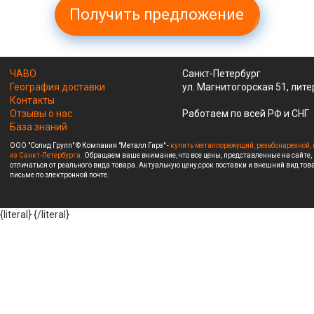
Получить предложение
ЧАВО
Санкт-Петербург
География доставки
ул. Магнитогорская 51, лите
Контакты
Отзывы о нас
Работаем по всей РФ и СНГ
База знаний
ООО "Солид Групп" © Компания "Металл Гирз" -
купить металлорежущий, резьбонарезной, 
из Санкт-Петербурга.
Обращаем ваше внимание, что все цены, представленные на сайте,
отличаться от реального вида товара. Актуальную цену,срок поставки и внешний вид това
письме по электронной почте.
{literal}
{/literal}