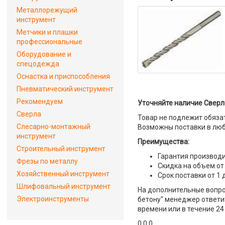
Металлорежущий
инструмент
Метчики и плашки
профессиональные
Оборудование и
спецодежда
Оснастка и приспособления
Пневматический инструмент
Рекомендуем
Уточняйте наличие Сверло
Сверла
Товар не подлежит обяза
Слесарно-монтажный
Возможны поставки в люб
инструмент
Преимущества:
Строительный инструмент
Гарантия производи
Фрезы по металлу
Скидка на объем от
Хозяйственный инструмент
Срок поставки от 1 
Шлифовальный инструмент
На дополнительные вопрос
Электроинструменты
бетону" менеджер ответит
времени или в течение 24
0 0 0