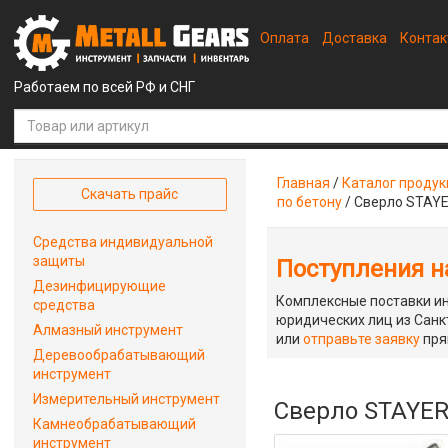
Оплата
Доставка
Конта
Работаем по всей РФ и СНГ
Главная
/
Каталог проду
Скачать прайс
по бетону
/
Сверло STAYE
Средства индивидуальной
защиты
Поступления на
Дезинфицирующие
Комплексные поставки ин
средства
юридических лиц из Санкт
Алмазный инструмент
или
отправьте заявку
пря
Деревообрабатывающий
инструмент
Измерительный инструмент
Сверло STAYER
Камнеобрабатывающий
инструмент