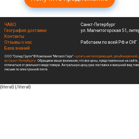
ЧАВО
Санкт-Петербург
География доставки
ул. Магнитогорская 51, лите
Контакты
Отзывы о нас
Работаем по всей РФ и СНГ
База знаний
ООО "Солид Групп" © Компания "Металл Гирз" -
купить металлорежущий, резьбонарезной, 
из Санкт-Петербурга.
Обращаем ваше внимание, что все цены, представленные на сайте,
отличаться от реального вида товара. Актуальную цену,срок поставки и внешний вид това
письме по электронной почте.
{literal}
{/literal}