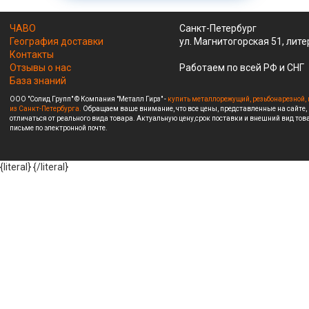
ЧАВО
Санкт-Петербург
География доставки
ул. Магнитогорская 51, лите
Контакты
Отзывы о нас
Работаем по всей РФ и СНГ
База знаний
ООО "Солид Групп" © Компания "Металл Гирз" -
купить металлорежущий, резьбонарезной, 
из Санкт-Петербурга.
Обращаем ваше внимание, что все цены, представленные на сайте,
отличаться от реального вида товара. Актуальную цену,срок поставки и внешний вид това
письме по электронной почте.
{literal}
{/literal}