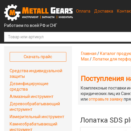
Оплата
Доставка
Конта
Работаем по всей РФ и СНГ
Главная
/
Каталог проду
Скачать прайс
Max
/
Лопатки для перфо
Средства индивидуальной
защиты
Поступления на
Дезинфицирующие
Комплексные поставки ин
средства
юридических лиц из Санкт
Алмазный инструмент
или
отправьте заявку
пря
Деревообрабатывающий
инструмент
Измерительный инструмент
Лопатка SDS pl
Камнеобрабатывающий
инструмент