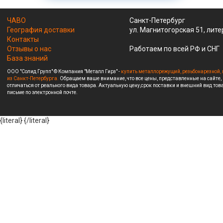
ЧАВО
Санкт-Петербург
География доставки
ул. Магнитогорская 51, лите
Контакты
Отзывы о нас
Работаем по всей РФ и СНГ
База знаний
ООО "Солид Групп" © Компания "Металл Гирз" -
купить металлорежущий, резьбонарезной, 
из Санкт-Петербурга.
Обращаем ваше внимание, что все цены, представленные на сайте,
отличаться от реального вида товара. Актуальную цену,срок поставки и внешний вид това
письме по электронной почте.
{literal}
{/literal}