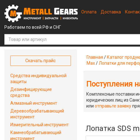
Оплата
Доставка
Конта
Работаем по всей РФ и СНГ
Главная
/
Каталог проду
Скачать прайс
Max
/
Лопатки для перфо
Средства индивидуальной
защиты
Поступления на
Дезинфицирующие
Комплексные поставки ин
средства
юридических лиц из Санкт
Алмазный инструмент
или
отправьте заявку
пря
Деревообрабатывающий
инструмент
Измерительный инструмент
Лопатка SDS ma
Камнеобрабатывающий
инструмент