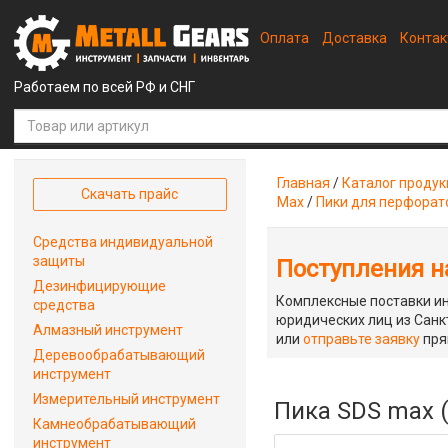
Оплата
Доставка
Конта
Работаем по всей РФ и СНГ
Главная
/
Каталог проду
Скачать прайс
Max
/
Пики для перфорат
Средства индивидуальной
защиты
Поступления на
Дезинфицирующие
Комплексные поставки ин
средства
юридических лиц из Санкт
Алмазный инструмент
или
отправьте заявку
пря
Деревообрабатывающий
инструмент
Измерительный инструмент
Пика SDS max (
Камнеобрабатывающий
инструмент