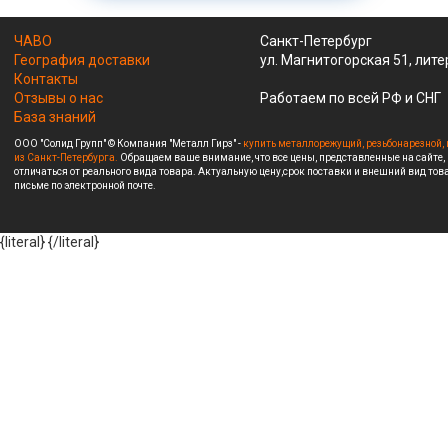
ЧАВО
Санкт-Петербург
География доставки
ул. Магнитогорская 51, лите
Контакты
Отзывы о нас
Работаем по всей РФ и СНГ
База знаний
ООО "Солид Групп" © Компания "Металл Гирз" -
купить металлорежущий, резьбонарезной, 
из Санкт-Петербурга.
Обращаем ваше внимание, что все цены, представленные на сайте,
отличаться от реального вида товара. Актуальную цену,срок поставки и внешний вид това
письме по электронной почте.
{literal}
{/literal}