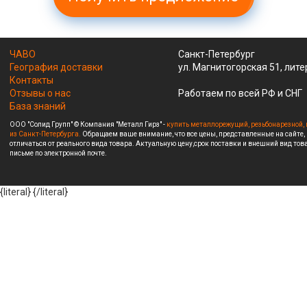
ЧАВО
Санкт-Петербург
География доставки
ул. Магнитогорская 51, лите
Контакты
Отзывы о нас
Работаем по всей РФ и СНГ
База знаний
ООО "Солид Групп" © Компания "Металл Гирз" -
купить металлорежущий, резьбонарезной, 
из Санкт-Петербурга.
Обращаем ваше внимание, что все цены, представленные на сайте,
отличаться от реального вида товара. Актуальную цену,срок поставки и внешний вид това
письме по электронной почте.
{literal}
{/literal}