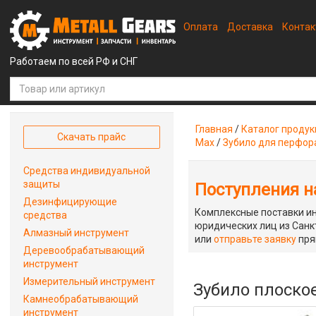
Оплата
Доставка
Конта
Работаем по всей РФ и СНГ
Главная
/
Каталог проду
Скачать прайс
Max
/
Зубило для перфор
Средства индивидуальной
защиты
Поступления на
Дезинфицирующие
Комплексные поставки ин
средства
юридических лиц из Санкт
Алмазный инструмент
или
отправьте заявку
пря
Деревообрабатывающий
инструмент
Измерительный инструмент
Зубило плоское
Камнеобрабатывающий
инструмент