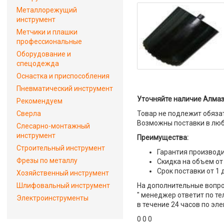
Металлорежущий
инструмент
Метчики и плашки
профессиональные
Оборудование и
спецодежда
Оснастка и приспособления
Пневматический инструмент
Уточняйте наличие Алмазн
Рекомендуем
Сверла
Товар не подлежит обяза
Возможны поставки в люб
Слесарно-монтажный
инструмент
Преимущества:
Строительный инструмент
Гарантия производи
Фрезы по металлу
Скидка на объем от
Срок поставки от 1 
Хозяйственный инструмент
Шлифовальный инструмент
На дополнительные вопрос
" менеджер ответит по те
Электроинструменты
в течение 24 часов по эле
0 0 0