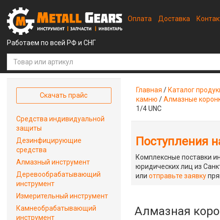
Оплата
Доставка
Конта
Работаем по всей РФ и СНГ
Главная
/
Каталог проду
Скачать прайс
камню
/
Алмазные корон
1/4 UNC
Средства индивидуальной
защиты
Поступления на
Дезинфицирующие
средства
Комплексные поставки ин
Алмазный инструмент
юридических лиц из Санкт
Деревообрабатывающий
или
отправьте заявку
пря
инструмент
Измерительный инструмент
Камнеобрабатывающий
Алмазная корон
инструмент