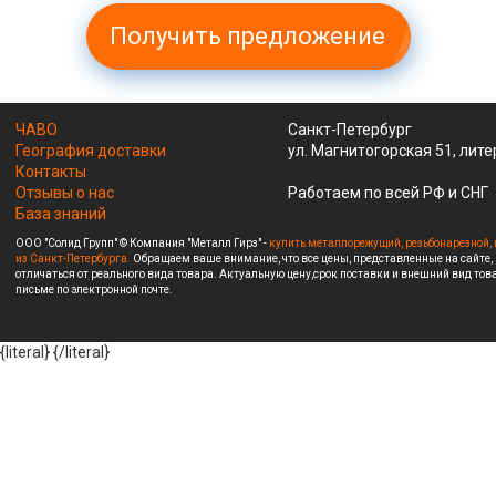
Получить предложение
ЧАВО
Санкт-Петербург
География доставки
ул. Магнитогорская 51, лите
Контакты
Отзывы о нас
Работаем по всей РФ и СНГ
База знаний
ООО "Солид Групп" © Компания "Металл Гирз" -
купить металлорежущий, резьбонарезной, 
из Санкт-Петербурга.
Обращаем ваше внимание, что все цены, представленные на сайте,
отличаться от реального вида товара. Актуальную цену,срок поставки и внешний вид това
письме по электронной почте.
{literal}
{/literal}