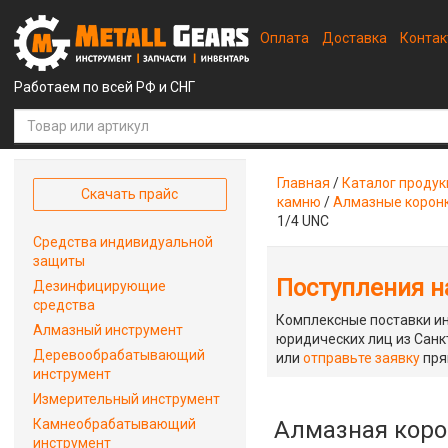
Оплата
Доставка
Конта
Работаем по всей РФ и СНГ
Главная
/
Каталог проду
Скачать прайс
камню
/
Алмазные корон
1/4 UNC
Средства индивидуальной
защиты
Поступления на
Дезинфицирующие
средства
Комплексные поставки ин
Алмазный инструмент
юридических лиц из Санкт
Деревообрабатывающий
или
отправьте заявку
пря
инструмент
Измерительный инструмент
Камнеобрабатывающий
Алмазная корон
инструмент