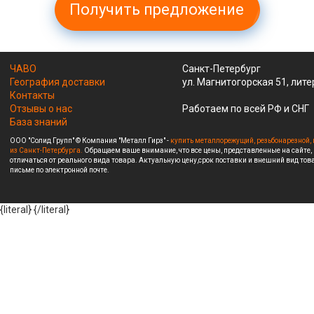
Получить предложение
ЧАВО
Санкт-Петербург
География доставки
ул. Магнитогорская 51, лите
Контакты
Отзывы о нас
Работаем по всей РФ и СНГ
База знаний
ООО "Солид Групп" © Компания "Металл Гирз" -
купить металлорежущий, резьбонарезной, 
из Санкт-Петербурга.
Обращаем ваше внимание, что все цены, представленные на сайте,
отличаться от реального вида товара. Актуальную цену,срок поставки и внешний вид това
письме по электронной почте.
{literal}
{/literal}