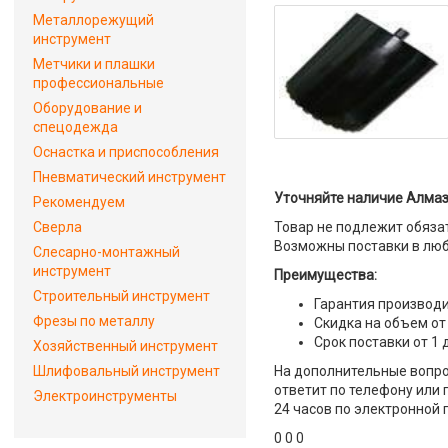
Металлорежущий
инструмент
Метчики и плашки
профессиональные
Оборудование и
спецодежда
Оснастка и приспособления
Пневматический инструмент
Уточняйте наличие Алмазн
Рекомендуем
Сверла
Товар не подлежит обяза
Возможны поставки в люб
Слесарно-монтажный
инструмент
Преимущества:
Строительный инструмент
Гарантия производи
Фрезы по металлу
Скидка на объем от
Срок поставки от 1 
Хозяйственный инструмент
Шлифовальный инструмент
На дополнительные вопро
ответит по телефону или 
Электроинструменты
24 часов по электронной 
0 0 0