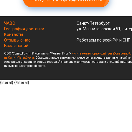
ЧАВО
Санкт-Петербург
География доставки
ул. Магнитогорская 51, лите
Контакты
Отзывы о нас
Работаем по всей РФ и СНГ
База знаний
ООО "Солид Групп" © Компания "Металл Гирз" -
купить металлорежущий, резьбонарезной, 
из Санкт-Петербурга.
Обращаем ваше внимание, что все цены, представленные на сайте,
отличаться от реального вида товара. Актуальную цену,срок поставки и внешний вид това
письме по электронной почте.
{literal}
{/literal}