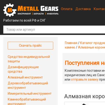
Оплата
Доставка
Конта
Работаем по всей РФ и СНГ
Главная
/
Каталог проду
Скачать прайс
камню
/
Алмазные корон
Средства индивидуальной
защиты
Поступления на
Дезинфицирующие
Комплексные поставки ин
средства
юридических лиц из Санкт
Алмазный инструмент
или
отправьте заявку
пря
Деревообрабатывающий
инструмент
Измерительный инструмент
Алмазная корон
Камнеобрабатывающий
инструмент