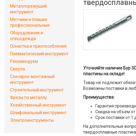
твердосплавн
Металлорежущий
инструмент
Метчики и плашки
профессиональные
Оборудование и
спецодежда
Оснастка и приспособления
Пневматический инструмент
Рекомендуем
Уточняйте наличие Бур SD
Сверла
пластины на складе!
Слесарно-монтажный
инструмент
Товар не подлежит обяза
Возможны поставки в люб
Строительный инструмент
Преимущества:
Фрезы по металлу
Хозяйственный инструмент
Гарантия производи
Скидка на объем от
Шлифовальный инструмент
Срок поставки от 1 
Электроинструменты
На дополнительные вопрос
твердосплавные пластины"