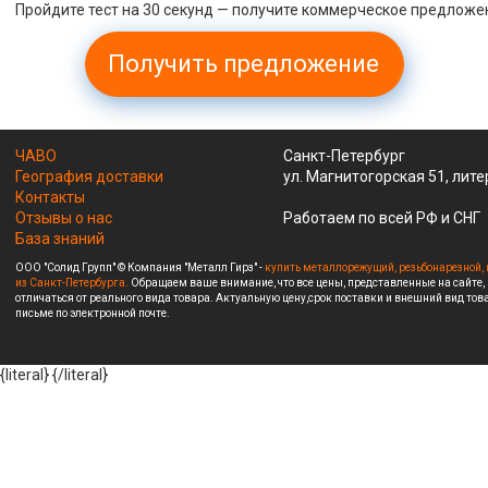
Пройдите тест на 30 секунд — получите коммерческое предложе
Получить предложение
ЧАВО
Санкт-Петербург
География доставки
ул. Магнитогорская 51, лите
Контакты
Отзывы о нас
Работаем по всей РФ и СНГ
База знаний
ООО "Солид Групп" © Компания "Металл Гирз" -
купить металлорежущий, резьбонарезной, 
из Санкт-Петербурга.
Обращаем ваше внимание, что все цены, представленные на сайте,
отличаться от реального вида товара. Актуальную цену,срок поставки и внешний вид това
письме по электронной почте.
{literal}
{/literal}