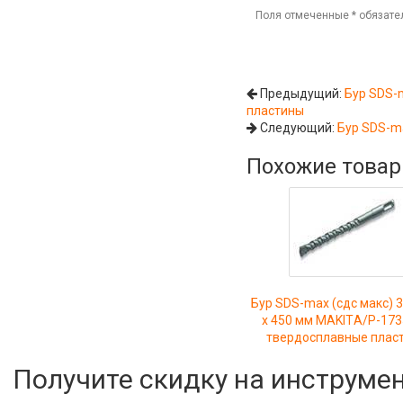
Поля отмеченные
*
обязате
Предыдущий:
Бур SDS-m
пластины
Следующий:
Бур SDS-ma
Похожие това
Бур SDS-max (сдс макс) 3
х 450 мм MAKITА/P-173
твердосплавные плас
Получите скидку на инструме