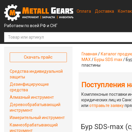
Оплата
Доставка
Конта
Работаем по всей РФ и СНГ
Главная
/
Каталог проду
Скачать прайс
MAX
/
Буры SDS max
/
Бу
пластины
Средства индивидуальной
защиты
Поступления на
Дезинфицирующие
средства
Комплексные поставки ин
Алмазный инструмент
юридических лиц из Санкт
Деревообрабатывающий
или
отправьте заявку
пря
инструмент
Измерительный инструмент
Камнеобрабатывающий
Бур SDS-max (с
инструмент