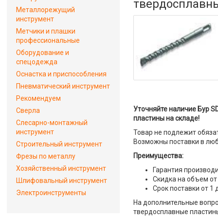
твердосплавн
Металлорежущий
инструмент
Метчики и плашки
профессиональные
Оборудование и
спецодежда
Оснастка и приспособления
Пневматический инструмент
Рекомендуем
Уточняйте наличие Бур SD
Сверла
пластины на складе!
Слесарно-монтажный
инструмент
Товар не подлежит обяза
Возможны поставки в люб
Строительный инструмент
Преимущества:
Фрезы по металлу
Хозяйственный инструмент
Гарантия производи
Скидка на объем от
Шлифовальный инструмент
Срок поставки от 1 
Электроинструменты
На дополнительные вопрос
твердосплавные пластины"