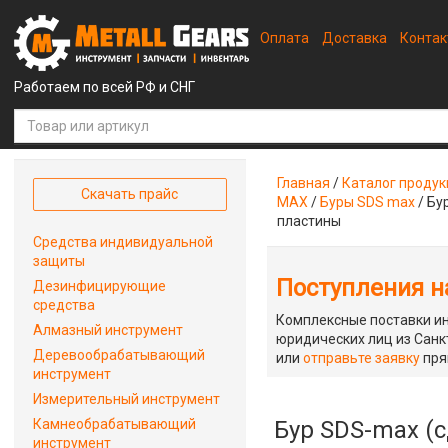
Оплата
Доставка
Конта
Работаем по всей РФ и СНГ
Главная
/
Каталог проду
Скачать прайс
MAX
/
Буры SDS max
/
Бу
пластины
Средства индивидуальной
защиты
Поступления на
Дезинфицирующие
средства
Комплексные поставки ин
Алмазный инструмент
юридических лиц из Санкт
Деревообрабатывающий
или
отправьте заявку
пря
инструмент
Измерительный инструмент
Камнеобрабатывающий
Бур SDS-max (с
инструмент