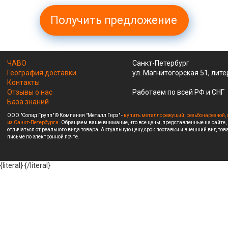
Получить предложение
ЧАВО
Санкт-Петербург
География доставки
ул. Магнитогорская 51, лите
Контакты
Отзывы о нас
Работаем по всей РФ и СНГ
База знаний
ООО "Солид Групп" © Компания "Металл Гирз" -
купить металлорежущий, резьбонарезной, 
из Санкт-Петербурга.
Обращаем ваше внимание, что все цены, представленные на сайте,
отличаться от реального вида товара. Актуальную цену,срок поставки и внешний вид това
письме по электронной почте.
{literal}
{/literal}