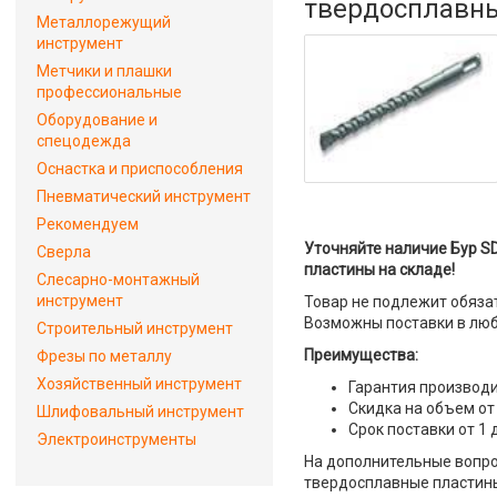
твердосплавн
Металлорежущий
инструмент
Метчики и плашки
профессиональные
Оборудование и
спецодежда
Оснастка и приспособления
Пневматический инструмент
Рекомендуем
Уточняйте наличие Бур SD
Сверла
пластины на складе!
Слесарно-монтажный
инструмент
Товар не подлежит обяза
Возможны поставки в люб
Строительный инструмент
Преимущества:
Фрезы по металлу
Хозяйственный инструмент
Гарантия производи
Скидка на объем от
Шлифовальный инструмент
Срок поставки от 1 
Электроинструменты
На дополнительные вопрос
твердосплавные пластины"