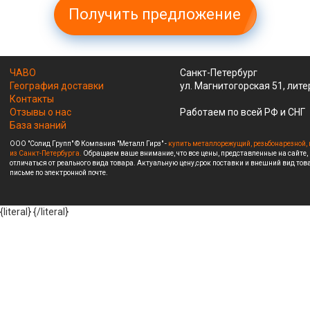
Получить предложение
ЧАВО
Санкт-Петербург
География доставки
ул. Магнитогорская 51, лите
Контакты
Отзывы о нас
Работаем по всей РФ и СНГ
База знаний
ООО "Солид Групп" © Компания "Металл Гирз" -
купить металлорежущий, резьбонарезной, 
из Санкт-Петербурга.
Обращаем ваше внимание, что все цены, представленные на сайте,
отличаться от реального вида товара. Актуальную цену,срок поставки и внешний вид това
письме по электронной почте.
{literal}
{/literal}