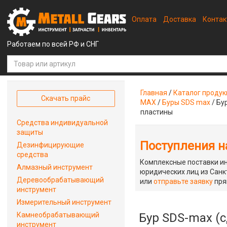
Оплата
Доставка
Конта
Работаем по всей РФ и СНГ
Главная
/
Каталог проду
Скачать прайс
MAX
/
Буры SDS max
/
Бу
пластины
Средства индивидуальной
защиты
Поступления на
Дезинфицирующие
средства
Комплексные поставки ин
Алмазный инструмент
юридических лиц из Санкт
Деревообрабатывающий
или
отправьте заявку
пря
инструмент
Измерительный инструмент
Камнеобрабатывающий
Бур SDS-max (с
инструмент