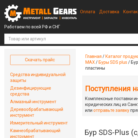
Оплата
Доставка
Конта
Работаем по всей РФ и СНГ
Главная
/
Каталог проду
Скачать прайс
MAX
/
Буры SDS plus
/
Бур
пластины
Средства индивидуальной
защиты
Поступления на
Дезинфицирующие
средства
Комплексные поставки ин
Алмазный инструмент
юридических лиц из Санкт
Деревообрабатывающий
или
отправьте заявку
пря
инструмент
Измерительный инструмент
Камнеобрабатывающий
Бур SDS-Plus (
инструмент