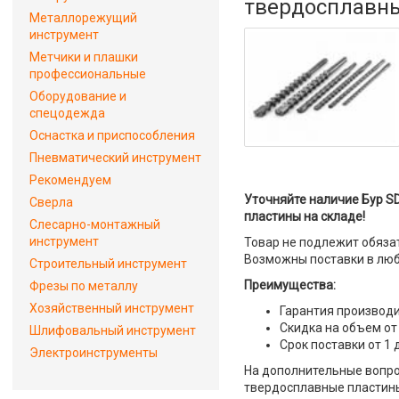
твердосплавн
Металлорежущий
инструмент
Метчики и плашки
профессиональные
Оборудование и
спецодежда
Оснастка и приспособления
Пневматический инструмент
Рекомендуем
Уточняйте наличие Бур SD
Сверла
пластины на складе!
Слесарно-монтажный
инструмент
Товар не подлежит обяза
Возможны поставки в люб
Строительный инструмент
Преимущества:
Фрезы по металлу
Хозяйственный инструмент
Гарантия производи
Скидка на объем от
Шлифовальный инструмент
Срок поставки от 1 
Электроинструменты
На дополнительные вопрос
твердосплавные пластины"