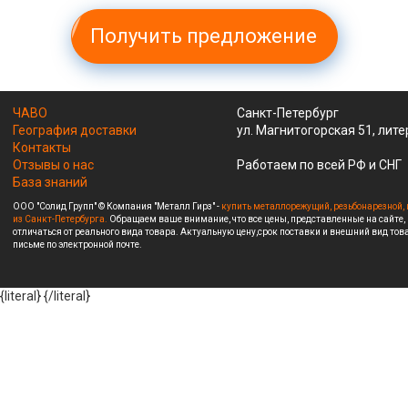
Получить предложение
ЧАВО
Санкт-Петербург
География доставки
ул. Магнитогорская 51, лите
Контакты
Отзывы о нас
Работаем по всей РФ и СНГ
База знаний
ООО "Солид Групп" © Компания "Металл Гирз" -
купить металлорежущий, резьбонарезной, 
из Санкт-Петербурга.
Обращаем ваше внимание, что все цены, представленные на сайте,
отличаться от реального вида товара. Актуальную цену,срок поставки и внешний вид това
письме по электронной почте.
{literal}
{/literal}