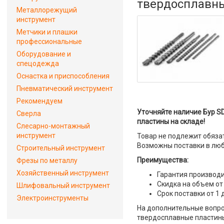
твердосплавн
Металлорежущий
инструмент
Метчики и плашки
профессиональные
Оборудование и
спецодежда
Оснастка и приспособления
Пневматический инструмент
Рекомендуем
Уточняйте наличие Бур SD
Сверла
пластины на складе!
Слесарно-монтажный
инструмент
Товар не подлежит обяза
Возможны поставки в люб
Строительный инструмент
Преимущества:
Фрезы по металлу
Хозяйственный инструмент
Гарантия производи
Скидка на объем от
Шлифовальный инструмент
Срок поставки от 1 
Электроинструменты
На дополнительные вопрос
твердосплавные пластины"