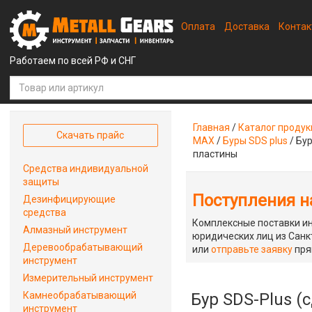
Оплата
Доставка
Конта
Работаем по всей РФ и СНГ
Главная
/
Каталог проду
Скачать прайс
MAX
/
Буры SDS plus
/
Бур
пластины
Средства индивидуальной
защиты
Поступления на
Дезинфицирующие
средства
Комплексные поставки ин
Алмазный инструмент
юридических лиц из Санкт
Деревообрабатывающий
или
отправьте заявку
пря
инструмент
Измерительный инструмент
Камнеобрабатывающий
Бур SDS-Plus (
инструмент