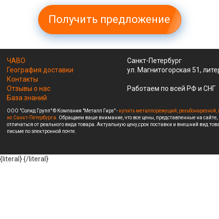
Получить предложение
ЧАВО
Санкт-Петербург
География доставки
ул. Магнитогорская 51, лите
Контакты
Отзывы о нас
Работаем по всей РФ и СНГ
База знаний
ООО "Солид Групп" © Компания "Металл Гирз" -
купить металлорежущий, резьбонарезной, 
из Санкт-Петербурга.
Обращаем ваше внимание, что все цены, представленные на сайте,
отличаться от реального вида товара. Актуальную цену,срок поставки и внешний вид това
письме по электронной почте.
{literal}
{/literal}