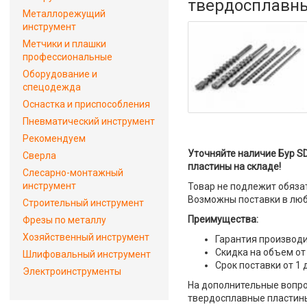
твердосплавн
Металлорежущий
инструмент
Метчики и плашки
профессиональные
Оборудование и
спецодежда
Оснастка и приспособления
Пневматический инструмент
Рекомендуем
Уточняйте наличие Бур SD
Сверла
пластины на складе!
Слесарно-монтажный
инструмент
Товар не подлежит обяза
Возможны поставки в люб
Строительный инструмент
Преимущества:
Фрезы по металлу
Хозяйственный инструмент
Гарантия производи
Скидка на объем от
Шлифовальный инструмент
Срок поставки от 1 
Электроинструменты
На дополнительные вопрос
твердосплавные пластины"