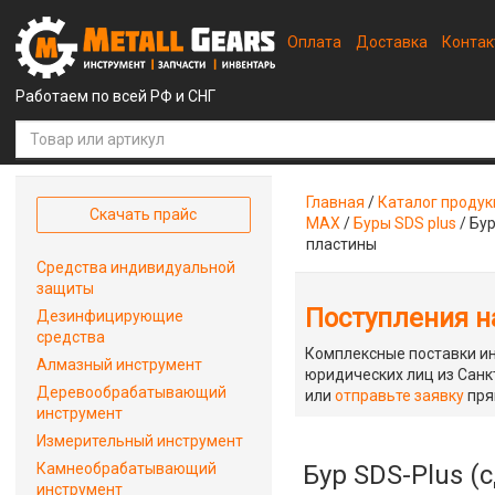
Оплата
Доставка
Конта
Работаем по всей РФ и СНГ
Главная
/
Каталог проду
Скачать прайс
MAX
/
Буры SDS plus
/
Бур
пластины
Средства индивидуальной
защиты
Поступления на
Дезинфицирующие
средства
Комплексные поставки ин
Алмазный инструмент
юридических лиц из Санкт
Деревообрабатывающий
или
отправьте заявку
пря
инструмент
Измерительный инструмент
Камнеобрабатывающий
Бур SDS-Plus (
инструмент