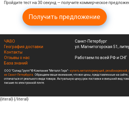
Пройдите тест на 30 секунд — получите коммерческое предложе
Получить предложение
ЧАВО
Санкт-Петербург
География доставки
ул. Магнитогорская 51, лите
Контакты
Отзывы о нас
Работаем по всей РФ и СНГ
База знаний
ООО "Солид Групп" © Компания "Металл Гирз" -
купить металлорежущий, резьбонарезной, 
из Санкт-Петербурга.
Обращаем ваше внимание, что все цены, представленные на сайте,
отличаться от реального вида товара. Актуальную цену,срок поставки и внешний вид това
письме по электронной почте.
{literal}
{/literal}