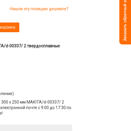
Нашли эту позицию дешевле?
 корзину
IТА/d-00337/ 2 твердосплавные
вление).
х 300 х 250 мм МАКIТА/d-00337/ 2
лектронной почте с 9:00 до 17:30 по
е!