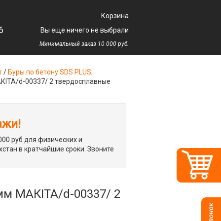
Корзина
6
Вы еще ничего не выбрали
у
Минимальный заказ 10 000 руб.
т
/
Буры по бетону SDS PLUS,
МАКIТА/d-00337/ 2 твердосплавные
ажи!
00 руб для физических и
хстан в кратчайшие сроки. Звоните
 мм МАКIТА/d-00337/ 2