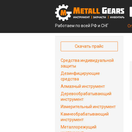
Работаем по всей РФ и СНГ
О
Скачать прайс
Средства индивидуальной
защиты
Дезинфицирующие
средства
Алмазный инструмент
Деревообрабатывающий
инструмент
Измерительный инструмент
Камнеобрабатывающий
инструмент
Металлорежущий