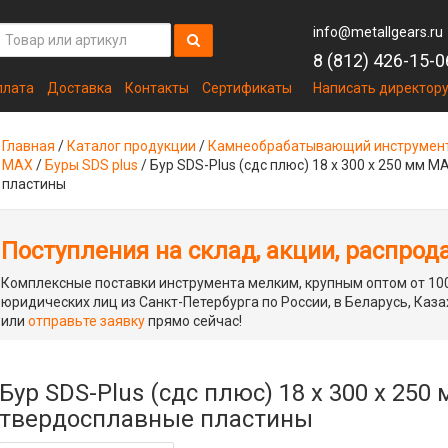
info@metallgears.ru
8 (812) 426-15-0
плата
Доставка
Контакты
Сертификаты
Написать директор
Главная
/
Каталог продукции
/
Камнеобрабатывающий инструмен
MAX
/
Буры SDS plus
/
Бур SDS-Plus (сдс плюс) 18 х 300 х 250 мм 
пластины
Поступления на склад, акции, распрод
Комплексные поставки инструмента мелким, крупным оптом от 100
юридических лиц из Санкт-Петербурга по России, в Беларусь, Каза
или
отправьте заявку
прямо сейчас!
Бур SDS-Plus (сдс плюс) 18 х 300 х 250
твердосплавные пластины