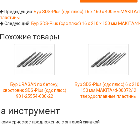
Предыдущий:
Бур SDS-Plus (сдс плюс) 16 х 460 х 400 мм МАКIТА
пластины
Следующий:
Бур SDS-Plus (сдс плюс) 16 х 210 х 150 мм МАКIТА/
Похожие товары
Бур URAGAN по бетону,
Бур SDS-Plus (сдс плюс) 6 х 210
хвостовик SDS-Plus (сдс плюс)
150 мм МАКIТА/d-00072/ 2
901-25554-600-22
твердосплавные пластины
на инструмент
е коммерческое предложение с оптовой скидкой