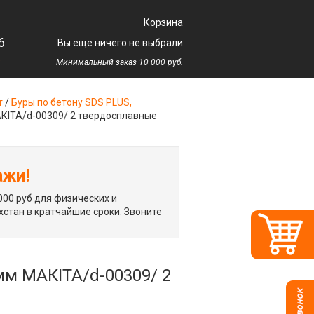
Корзина
6
Вы еще ничего не выбрали
у
Минимальный заказ 10 000 руб.
т
/
Буры по бетону SDS PLUS,
МАКIТА/d-00309/ 2 твердосплавные
ажи!
00 руб для физических и
хстан в кратчайшие сроки. Звоните
 мм МАКIТА/d-00309/ 2