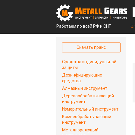
Работаем по всей РФ и СНГ
О
Скачать прайс
Средства индивидуальной
защиты
Дезинфицирующие
средства
Алмазный инструмент
Деревообрабатывающий
инструмент
Измерительный инструмент
Камнеобрабатывающий
инструмент
Металлорежущий