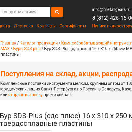
info@metallgears.ru
8 (812) 426-15-0
плата
Доставка
Контакты
Сертификаты
Написать директор
Главная
/
Каталог продукции
/
Камнеобрабатывающий инструмен
MAX
/
Буры SDS plus
/
Бур SDS-Plus (сдс плюс) 16 х 310 х 250 мм 
пластины
Поступления на склад, акции, распрод
Комплексные поставки инструмента мелким, крупным оптом от 100
юридических лиц из Санкт-Петербурга по России, в Беларусь, Каза
или
отправьте заявку
прямо сейчас!
Бур SDS-Plus (сдс плюс) 16 х 310 х 250
твердосплавные пластины