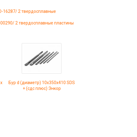
/D-16287/ 2 твердосплавные
d-00290/ 2 твердосплавные пластины
 х
Бур d (диаметр) 10х350х410 SDS
+ (сдс плюс) Энкор