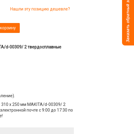
Нашли эту позицию дешевле?
 корзину
IТА/d-00309/ 2 твердосплавные
вление).
х 310 х 250 мм МАКIТА/d-00309/ 2
лектронной почте с 9:00 до 17:30 по
е!