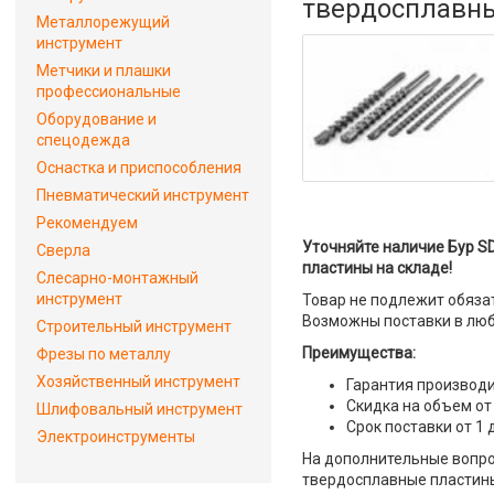
твердосплавн
Металлорежущий
инструмент
Метчики и плашки
профессиональные
Оборудование и
спецодежда
Оснастка и приспособления
Пневматический инструмент
Рекомендуем
Уточняйте наличие Бур SD
Сверла
пластины на складе!
Слесарно-монтажный
инструмент
Товар не подлежит обяза
Возможны поставки в люб
Строительный инструмент
Преимущества:
Фрезы по металлу
Хозяйственный инструмент
Гарантия производи
Скидка на объем от
Шлифовальный инструмент
Срок поставки от 1 
Электроинструменты
На дополнительные вопрос
твердосплавные пластины"