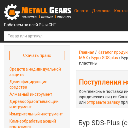
Оплата
Доставка
Конта
Работаем по всей РФ и СНГ
Главная
/
Каталог проду
Скачать прайс
MAX
/
Буры SDS plus
/
Бур
пластины
Средства индивидуальной
защиты
Поступления на
Дезинфицирующие
средства
Комплексные поставки ин
Алмазный инструмент
юридических лиц из Санкт
Деревообрабатывающий
или
отправьте заявку
пря
инструмент
Измерительный инструмент
Камнеобрабатывающий
Бур SDS-Plus (
инструмент