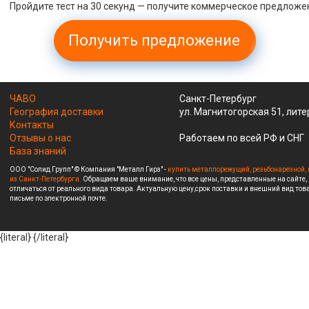
Пройдите тест на 30 секунд — получите коммерческое предложе
Получить предложение
ЧАВО
Санкт-Петербург
География доставки
ул. Магнитогорская 51, лите
Контакты
Отзывы о нас
Работаем по всей РФ и СНГ
База знаний
ООО "Солид Групп" © Компания "Металл Гирз" -
купить металлорежущий, резьбонарезной, 
из Санкт-Петербурга.
Обращаем ваше внимание, что все цены, представленные на сайте,
отличаться от реального вида товара. Актуальную цену,срок поставки и внешний вид това
письме по электронной почте.
{literal}
{/literal}