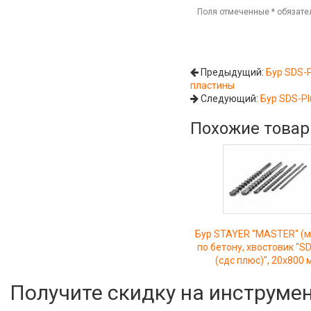
Поля отмеченные
*
обязате
Предыдущий:
Бур SDS-P
пластины
Следующий:
Бур SDS-Pl
Похожие това
Бур STAYER "MASTER" (м
по бетону, хвостовик "SD
(сдс плюс)", 20x800 
Получите скидку на инструме