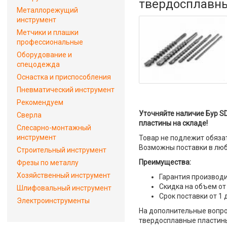
твердосплавн
Металлорежущий
инструмент
Метчики и плашки
профессиональные
Оборудование и
спецодежда
Оснастка и приспособления
Пневматический инструмент
Рекомендуем
Уточняйте наличие Бур SD
Сверла
пластины на складе!
Слесарно-монтажный
инструмент
Товар не подлежит обяза
Возможны поставки в люб
Строительный инструмент
Преимущества:
Фрезы по металлу
Хозяйственный инструмент
Гарантия производи
Скидка на объем от
Шлифовальный инструмент
Срок поставки от 1 
Электроинструменты
На дополнительные вопрос
твердосплавные пластины"