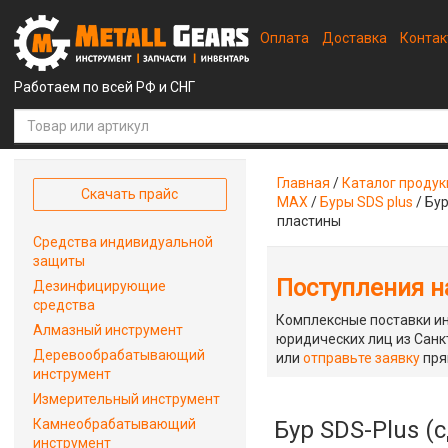
Оплата
Доставка
Конта
Работаем по всей РФ и СНГ
Главная
/
Каталог проду
Скачать прайс
MAX
/
Буры SDS plus
/
Бур
пластины
Средства индивидуальной
защиты
Поступления на
Дезинфицирующие
средства
Комплексные поставки ин
Алмазный инструмент
юридических лиц из Санкт
Деревообрабатывающий
или
отправьте заявку
пря
инструмент
Измерительный инструмент
Камнеобрабатывающий
Бур SDS-Plus (
инструмент