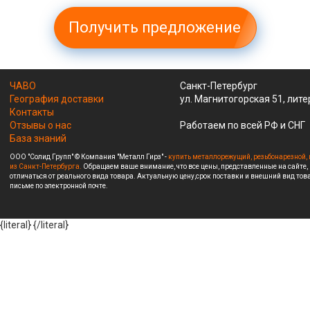
Получить предложение
ЧАВО
Санкт-Петербург
География доставки
ул. Магнитогорская 51, лите
Контакты
Отзывы о нас
Работаем по всей РФ и СНГ
База знаний
ООО "Солид Групп" © Компания "Металл Гирз" -
купить металлорежущий, резьбонарезной, 
из Санкт-Петербурга.
Обращаем ваше внимание, что все цены, представленные на сайте,
отличаться от реального вида товара. Актуальную цену,срок поставки и внешний вид това
письме по электронной почте.
{literal}
{/literal}