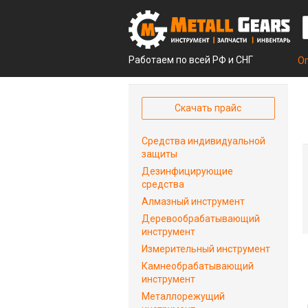
Работаем по всей РФ и СНГ
О
Скачать прайс
Средства индивидуальной
защиты
Дезинфицирующие
средства
Алмазный инструмент
Деревообрабатывающий
инструмент
Измерительный инструмент
Камнеобрабатывающий
инструмент
Металлорежущий