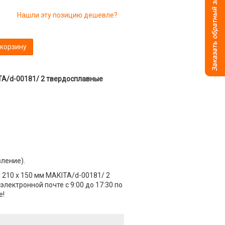
Нашли эту позицию дешевле?
 корзину
IТА/d-00181/ 2 твердосплавные
вление).
х 210 х 150 мм МАКIТА/d-00181/ 2
лектронной почте с 9:00 до 17:30 по
е!