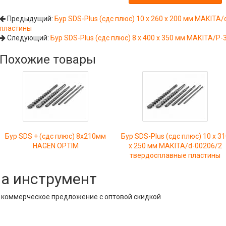
Предыдущий:
Бур SDS-Plus (сдс плюс) 10 х 260 х 200 мм МАКIТА
пластины
Следующий:
Бур SDS-Plus (сдс плюс) 8 х 400 х 350 мм МАКIТА/P
Похожие товары
Бур SDS + (сдс плюс) 8х210мм
Бур SDS-Plus (сдс плюс) 10 х 31
HAGEN OPTIM
х 250 мм МАКIТА/d-00206/2
твердосплавные пластины
на инструмент
е коммерческое предложение с оптовой скидкой