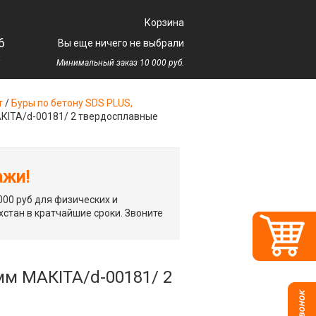
Корзина
6
Вы еще ничего не выбрали
у
Минимальный заказ 10 000 руб.
т
/
Буры по бетону SDS PLUS,
МАКIТА/d-00181/ 2 твердосплавные
ажи!
00 руб для физических и
хстан в кратчайшие сроки. Звоните
 мм МАКIТА/d-00181/ 2