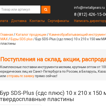
info@metallgears.ru
8 (812) 426-15-0
плата
Доставка
Контакты
Сертификаты
Написать директор
Главная
/
Каталог продукции
/
Камнеобрабатывающий инструмен
MAX
/
Буры SDS plus
/
Бур SDS-Plus (сдс плюс) 10 х 210 х 150 мм 
пластины
Поступления на склад, акции, распрод
Комплексные поставки инструмента мелким, крупным оптом от 100
юридических лиц из Санкт-Петербурга по России, в Беларусь, Каза
или
отправьте заявку
прямо сейчас!
Бур SDS-Plus (сдс плюс) 10 х 210 х 150
твердосплавные пластины