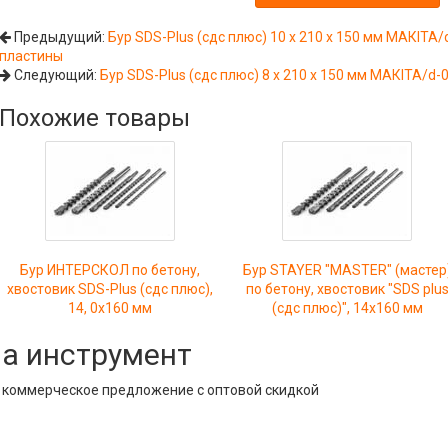
Предыдущий:
Бур SDS-Plus (сдс плюс) 10 х 210 х 150 мм МАКIТА
пластины
Следующий:
Бур SDS-Plus (сдс плюс) 8 х 210 х 150 мм МАКIТА/d
Похожие товары
Бур ИНТЕРСКОЛ по бетону,
Бур STAYER "MASTER" (мастер
хвостовик SDS-Plus (сдс плюс),
по бетону, хвостовик "SDS plu
14, 0x160 мм
(сдс плюс)", 14x160 мм
на инструмент
е коммерческое предложение с оптовой скидкой