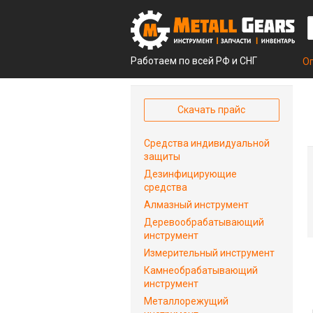
Работаем по всей РФ и СНГ
О
Скачать прайс
Средства индивидуальной
защиты
Дезинфицирующие
средства
Алмазный инструмент
Деревообрабатывающий
инструмент
Измерительный инструмент
Камнеобрабатывающий
инструмент
Металлорежущий