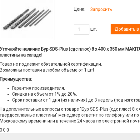
Цена:
Запросить
шт.
Добавить в
Уточняйте наличие Бур SDS-Plus (сдс плюс) 8 х 400 х 350 мм МАКI
пластины на складе!
Товар не подлежит обязательной сертификации.
Возможны поставки в любом объеме от 1 шт!
Преимущества:
Гарантия производителя.
Скидка на объем от 1% до 20%.
Срок поставки от 1 дня (из наличия) до 3 недель (под изгото
На дополнительные вопросы о товаре "Бур SDS-Plus (сдс плюс) 8 х
твердосплавные пластины" менеджер ответит по телефону или по э
Московскому времени или в течение 24 часов по электронной почт
0 0 0