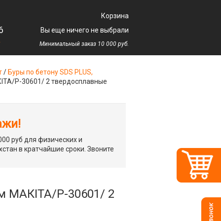
Корзина
6
Вы еще ничего не выбрали
у
Минимальный заказ 10 000 руб.
т
/
Буры по бетону SDS PLUS,
АКIТА/P-30601/ 2 твердосплавные
ажи!
00 руб для физических и
хстан в кратчайшие сроки. Звоните
мм МАКIТА/P-30601/ 2