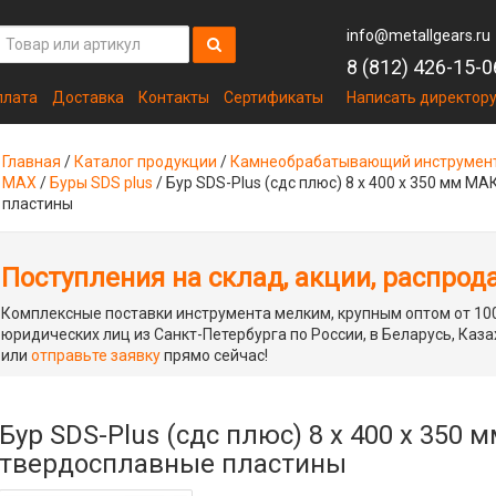
info@metallgears.ru
8 (812) 426-15-0
плата
Доставка
Контакты
Сертификаты
Написать директор
Главная
/
Каталог продукции
/
Камнеобрабатывающий инструмен
MAX
/
Буры SDS plus
/
Бур SDS-Plus (сдс плюс) 8 х 400 х 350 мм М
пластины
Поступления на склад, акции, распрод
Комплексные поставки инструмента мелким, крупным оптом от 100
юридических лиц из Санкт-Петербурга по России, в Беларусь, Каза
или
отправьте заявку
прямо сейчас!
Бур SDS-Plus (сдс плюс) 8 х 400 х 350 
твердосплавные пластины