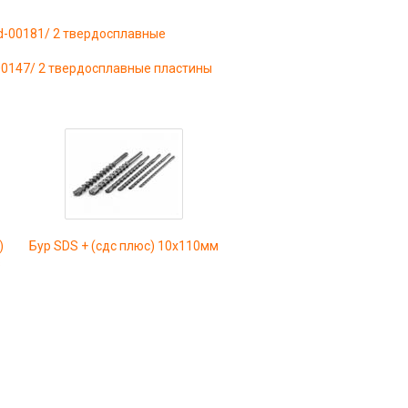
/d-00181/ 2 твердосплавные
-00147/ 2 твердосплавные пластины
)
Бур SDS + (сдс плюс) 10х110мм
s