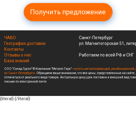
Получить предложение
ЧАВО
Санкт-Петербург
География доставки
ул. Магнитогорская 51, лите
Контакты
Отзывы о нас
Работаем по всей РФ и СНГ
База знаний
ООО "Солид Групп" © Компания "Металл Гирз" -
купить металлорежущий, резьбонарезной, 
из Санкт-Петербурга.
Обращаем ваше внимание, что все цены, представленные на сайте,
отличаться от реального вида товара. Актуальную цену,срок поставки и внешний вид това
письме по электронной почте.
{literal}
{/literal}