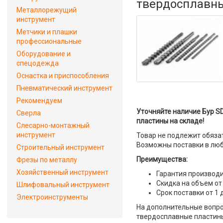
твердосплавн
Металлорежущий
инструмент
Метчики и плашки
профессиональные
Оборудование и
спецодежда
Оснастка и приспособления
Пневматический инструмент
Рекомендуем
Уточняйте наличие Бур SD
Сверла
пластины на складе!
Слесарно-монтажный
инструмент
Товар не подлежит обяза
Возможны поставки в люб
Строительный инструмент
Преимущества:
Фрезы по металлу
Хозяйственный инструмент
Гарантия производи
Скидка на объем от
Шлифовальный инструмент
Срок поставки от 1 
Электроинструменты
На дополнительные вопрос
твердосплавные пластины"