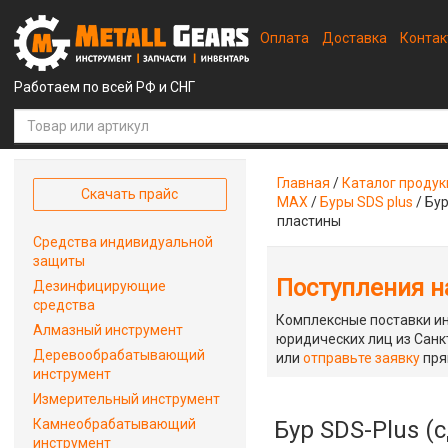
Оплата
Доставка
Конта
Работаем по всей РФ и СНГ
Главная
/
Каталог проду
Скачать прайс
MAX
/
Буры SDS plus
/
Бур
пластины
Средства индивидуальной
защиты
Поступления на
Дезинфицирующие
средства
Комплексные поставки ин
Алмазный инструмент
юридических лиц из Санкт
Деревообрабатывающий
или
отправьте заявку
пря
инструмент
Измерительный инструмент
Камнеобрабатывающий
Бур SDS-Plus (
инструмент