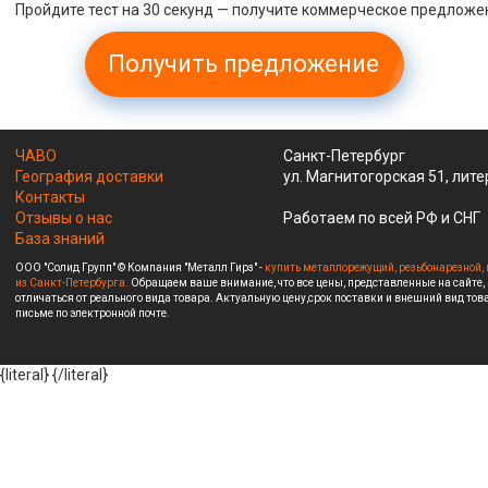
Пройдите тест на 30 секунд — получите коммерческое предложе
Получить предложение
ЧАВО
Санкт-Петербург
География доставки
ул. Магнитогорская 51, лите
Контакты
Отзывы о нас
Работаем по всей РФ и СНГ
База знаний
ООО "Солид Групп" © Компания "Металл Гирз" -
купить металлорежущий, резьбонарезной, 
из Санкт-Петербурга.
Обращаем ваше внимание, что все цены, представленные на сайте,
отличаться от реального вида товара. Актуальную цену,срок поставки и внешний вид това
письме по электронной почте.
{literal}
{/literal}