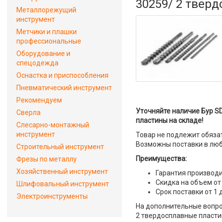
30259/ 2 твер
Металлорежущий
инструмент
Метчики и плашки
профессиональные
Оборудование и
спецодежда
Оснастка и приспособления
Пневматический инструмент
Рекомендуем
Уточняйте наличие Бур SD
Сверла
пластины на складе!
Слесарно-монтажный
инструмент
Товар не подлежит обяза
Возможны поставки в люб
Строительный инструмент
Преимущества:
Фрезы по металлу
Хозяйственный инструмент
Гарантия производи
Скидка на объем от
Шлифовальный инструмент
Срок поставки от 1 
Электроинструменты
На дополнительные вопрос
2 твердосплавные пластин