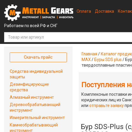
Оплата
Доставка
Конта
Работаем по всей РФ и СНГ
Главная
/
Каталог проду
Скачать прайс
MAX
/
Буры SDS plus
/
Бур
твердосплавные пласти
Средства индивидуальной
защиты
Поступления на
Дезинфицирующие
средства
Комплексные поставки ин
Алмазный инструмент
юридических лиц из Санкт
Деревообрабатывающий
или
отправьте заявку
пря
инструмент
Измерительный инструмент
Камнеобрабатывающий
Бур SDS-Plus (
инструмент