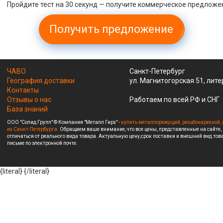
Пройдите тест на 30 секунд — получите коммерческое предложе
Получить предложение
ЧАВО
Санкт-Петербург
География доставки
ул. Магнитогорская 51, лите
Контакты
Отзывы о нас
Работаем по всей РФ и СНГ
База знаний
ООО "Солид Групп" © Компания "Металл Гирз" -
купить металлорежущий, резьбонарезной, 
из Санкт-Петербурга.
Обращаем ваше внимание, что все цены, представленные на сайте,
отличаться от реального вида товара. Актуальную цену,срок поставки и внешний вид това
письме по электронной почте.
{literal}
{/literal}