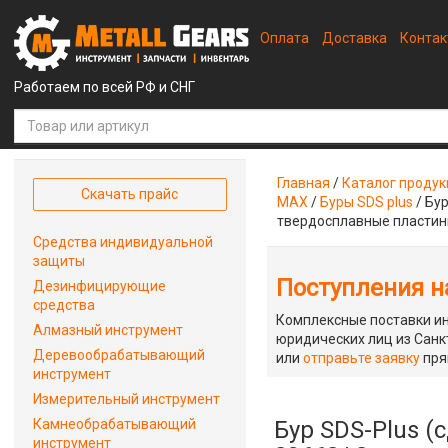
Оплата
Доставка
Конта
Работаем по всей РФ и СНГ
Главная
/
Каталог проду
Скачать прайс
MAX
/
Буры SDS plus
/
Бур
твердосплавные пласти
Средства индивидуальной
защиты
Поступления на
Дезинфицирующие
средства
Комплексные поставки ин
Алмазный инструмент
юридических лиц из Санкт
Деревообрабатывающий
или
отправьте заявку
пря
инструмент
Измерительный инструмент
Камнеобрабатывающий
Бур SDS-Plus (
инструмент