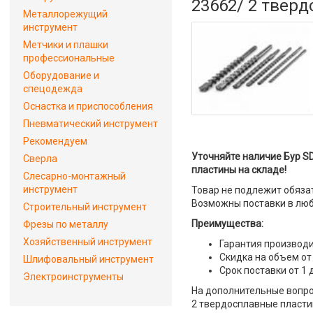
23662/ 2 твер
Металлорежущий
инструмент
Метчики и плашки
профессиональные
Оборудование и
спецодежда
Оснастка и приспособления
Пневматический инструмент
Рекомендуем
Уточняйте наличие Бур SD
Сверла
пластины на складе!
Слесарно-монтажный
инструмент
Товар не подлежит обяза
Возможны поставки в люб
Строительный инструмент
Преимущества:
Фрезы по металлу
Хозяйственный инструмент
Гарантия производи
Скидка на объем от
Шлифовальный инструмент
Срок поставки от 1 
Электроинструменты
На дополнительные вопрос
2 твердосплавные пластин