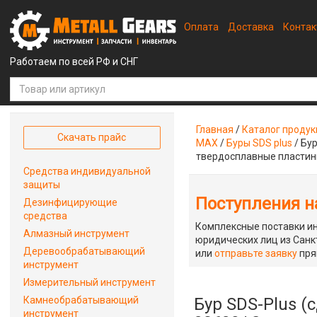
Оплата
Доставка
Конта
Работаем по всей РФ и СНГ
Главная
/
Каталог проду
Скачать прайс
MAX
/
Буры SDS plus
/
Бур
твердосплавные пласти
Средства индивидуальной
защиты
Поступления на
Дезинфицирующие
средства
Комплексные поставки ин
Алмазный инструмент
юридических лиц из Санкт
Деревообрабатывающий
или
отправьте заявку
пря
инструмент
Измерительный инструмент
Камнеобрабатывающий
Бур SDS-Plus (
инструмент