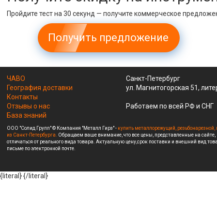
Пройдите тест на 30 секунд — получите коммерческое предложе
Получить предложение
ЧАВО
Санкт-Петербург
География доставки
ул. Магнитогорская 51, лите
Контакты
Отзывы о нас
Работаем по всей РФ и СНГ
База знаний
ООО "Солид Групп" © Компания "Металл Гирз" -
купить металлорежущий, резьбонарезной, 
из Санкт-Петербурга.
Обращаем ваше внимание, что все цены, представленные на сайте,
отличаться от реального вида товара. Актуальную цену,срок поставки и внешний вид това
письме по электронной почте.
{literal}
{/literal}