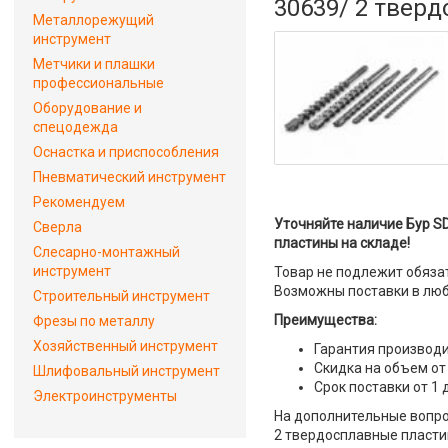
30639/ 2 твер
Металлорежущий
инструмент
Метчики и плашки
профессиональные
Оборудование и
спецодежда
Оснастка и приспособления
Пневматический инструмент
Рекомендуем
Уточняйте наличие Бур SD
Сверла
пластины на складе!
Слесарно-монтажный
инструмент
Товар не подлежит обяза
Возможны поставки в люб
Строительный инструмент
Преимущества:
Фрезы по металлу
Хозяйственный инструмент
Гарантия производи
Скидка на объем от
Шлифовальный инструмент
Срок поставки от 1 
Электроинструменты
На дополнительные вопрос
2 твердосплавные пластин