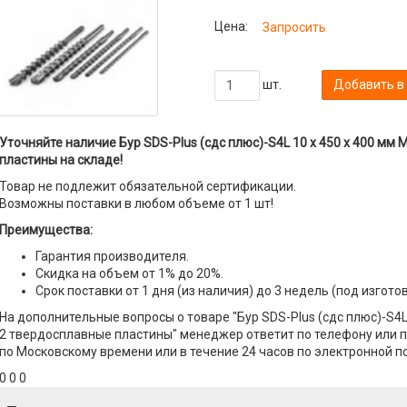
Цена:
Запросить
шт.
Добавить в
Уточняйте наличие Бур SDS-Plus (сдс плюс)-S4L 10 х 450 х 400 мм
пластины на складе!
Товар не подлежит обязательной сертификации.
Возможны поставки в любом объеме от 1 шт!
Преимущества:
Гарантия производителя.
Скидка на объем от 1% до 20%.
Срок поставки от 1 дня (из наличия) до 3 недель (под изгото
На дополнительные вопросы о товаре "Бур SDS-Plus (сдс плюс)-S4L
2 твердосплавные пластины" менеджер ответит по телефону или по
по Московскому времени или в течение 24 часов по электронной по
0 0 0