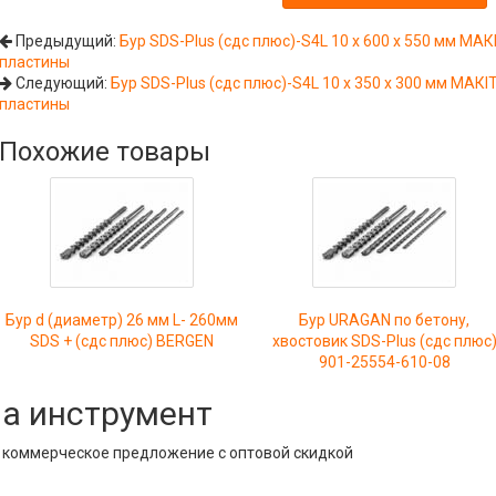
Предыдущий:
Бур SDS-Plus (сдс плюс)-S4L 10 х 600 х 550 мм МА
пластины
Следующий:
Бур SDS-Plus (сдс плюс)-S4L 10 х 350 х 300 мм МАК
пластины
Похожие товары
Бур d (диаметр) 26 мм L- 260мм
Бур URAGAN по бетону,
SDS + (сдс плюс) BERGEN
хвостовик SDS-Plus (сдс плюс
901-25554-610-08
на инструмент
е коммерческое предложение с оптовой скидкой