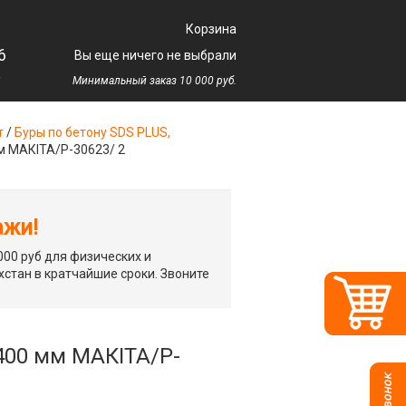
Корзина
6
Вы еще ничего не выбрали
у
Минимальный заказ 10 000 руб.
т
/
Буры по бетону SDS PLUS,
мм МАКIТА/P-30623/ 2
ажи!
00 руб для физических и
хстан в кратчайшие сроки. Звоните
 400 мм МАКIТА/P-