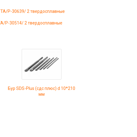
КIТА/P-30639/ 2 твердосплавные
IТА/P-30514/ 2 твердосплавные
Бур SDS-Plus (сдс плюс) d 10*210
)
мм