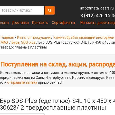
info@metallgears.ru
8 (812) 426-15-0
плата
Доставка
Контакты
Сертификаты
Написать директор
Главная
/
Каталог продукции
/
Камнеобрабатывающий инструмен
MAX
/
Буры SDS plus
/
Бур SDS-Plus (сдс плюс)-S4L 10 х 450 х 400 
твердосплавные пластины
Поступления на склад, акции, распрод
Комплексные поставки инструмента мелким, крупным оптом от 100
юридических лиц из Санкт-Петербурга по России, в Беларусь, Каза
или
отправьте заявку
прямо сейчас!
Бур SDS-Plus (сдс плюс)-S4L 10 х 450 х
30623/ 2 твердосплавные пластины