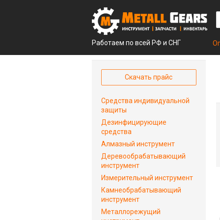
Работаем по всей РФ и СНГ
О
Скачать прайс
Средства индивидуальной
защиты
Дезинфицирующие
средства
Алмазный инструмент
Деревообрабатывающий
инструмент
Измерительный инструмент
Камнеобрабатывающий
инструмент
Металлорежущий