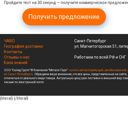
Пройдите тест на 30 секунд — получите коммерческое предложе
Получить предложение
ЧАВО
Санкт-Петербург
География доставки
ул. Магнитогорская 51, лите
Контакты
Отзывы о нас
Работаем по всей РФ и СНГ
База знаний
ООО "Солид Групп" © Компания "Металл Гирз" -
купить металлорежущий, резьбонарезной, 
из Санкт-Петербурга.
Обращаем ваше внимание, что все цены, представленные на сайте,
отличаться от реального вида товара. Актуальную цену,срок поставки и внешний вид това
письме по электронной почте.
{literal}
{/literal}