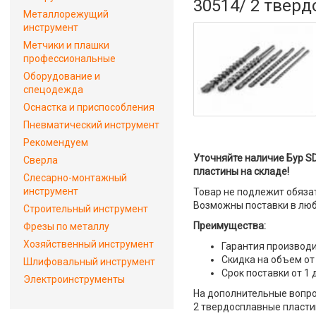
30514/ 2 твер
Металлорежущий
инструмент
Метчики и плашки
профессиональные
Оборудование и
спецодежда
Оснастка и приспособления
Пневматический инструмент
Рекомендуем
Уточняйте наличие Бур SD
Сверла
пластины на складе!
Слесарно-монтажный
инструмент
Товар не подлежит обяза
Возможны поставки в люб
Строительный инструмент
Преимущества:
Фрезы по металлу
Хозяйственный инструмент
Гарантия производи
Скидка на объем от
Шлифовальный инструмент
Срок поставки от 1 
Электроинструменты
На дополнительные вопрос
2 твердосплавные пластин