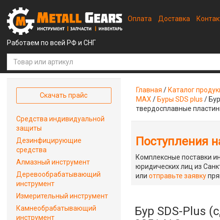
Оплата
Доставка
Конта
Работаем по всей РФ и СНГ
Главная
/
Каталог проду
Скачать прайс
MAX
/
Буры SDS plus
/
Бур
твердосплавные пласти
Средства индивидуальной
защиты
Поступления на
Дезинфицирующие
средства
Комплексные поставки ин
Алмазный инструмент
юридических лиц из Санкт
Деревообрабатывающий
или
отправьте заявку
пря
инструмент
Измерительный инструмент
Камнеобрабатывающий
Бур SDS-Plus (
инструмент