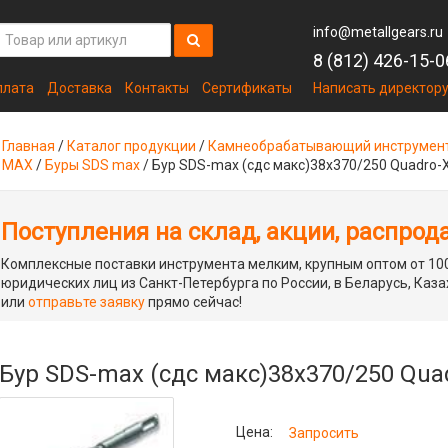
info@metallgears.ru
8 (812) 426-15-0
плата
Доставка
Контакты
Сертификаты
Написать директор
Главная
/
Каталог продукции
/
Камнеобрабатывающий инструмен
MAX
/
Буры SDS max
/
Бур SDS-max (сдс макс)38x370/250 Quadro-
Поступления на склад, акции, распрод
Комплексные поставки инструмента мелким, крупным оптом от 100
юридических лиц из Санкт-Петербурга по России, в Беларусь, Каза
или
отправьте заявку
прямо сейчас!
Бур SDS-max (сдс макс)38x370/250 Qua
Цена:
Запросить