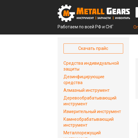
Работаем по всей РФ и СНГ
О
Скачать прайс
Средства индивидуальной
защиты
Дезинфицирующие
средства
Алмазный инструмент
Деревообрабатывающий
инструмент
Измерительный инструмент
Камнеобрабатывающий
инструмент
Металлорежущий