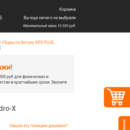
Корзина
6
Вы еще ничего не выбрали
у
Минимальный заказ 10 000 руб.
т
/
Буры по бетону SDS PLUS,
X
ажи!
00 руб для физических и
хстан в кратчайшие сроки. Звоните
dro-X
Нашли эту позицию дешевле?