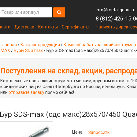
info@metallgears.ru
8 (812) 426-15-0
плата
Доставка
Контакты
Сертификаты
Написать директор
Главная
/
Каталог продукции
/
Камнеобрабатывающий инструмен
MAX
/
Буры SDS max
/
Бур SDS-max (сдс макс)28x570/450 Quadro-
Поступления на склад, акции, распрод
Комплексные поставки инструмента мелким, крупным оптом от 100
юридических лиц из Санкт-Петербурга по России, в Беларусь, Каза
или
отправьте заявку
прямо сейчас!
Бур SDS-max (сдс макс)28x570/450 Qua
Цена:
Запросить