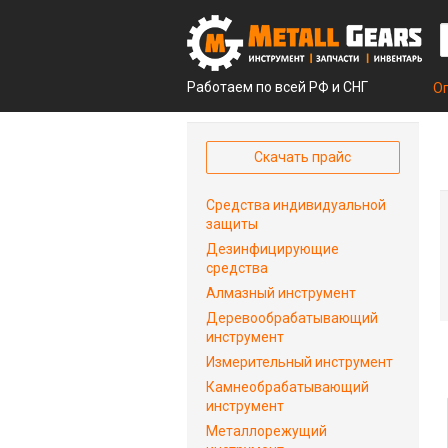
Работаем по всей РФ и СНГ
О
Скачать прайс
Средства индивидуальной
защиты
Дезинфицирующие
средства
Алмазный инструмент
Деревообрабатывающий
инструмент
Измерительный инструмент
Камнеобрабатывающий
инструмент
Металлорежущий