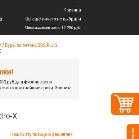
Корзина
6
Вы еще ничего не выбрали
у
Минимальный заказ 10 000 руб.
т
/
Буры по бетону SDS PLUS,
X
ажи!
00 руб для физических и
хстан в кратчайшие сроки. Звоните
dro-X
Нашли эту позицию дешевле?