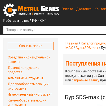
Оплата
Доставка
Конта
Работаем по всей РФ и СНГ
Главная
/
Каталог проду
Скачать прайс
MAX
/
Буры SDS max
/
Бу
Средства индивидуальной
защиты
Поступления на
Дезинфицирующие
Комплексные поставки ин
средства
юридических лиц из Санкт
Алмазный инструмент
или
отправьте заявку
пря
Деревообрабатывающий
инструмент
Измерительный инструмент
Бур SDS-max (с
Камнеобрабатывающий
инструмент