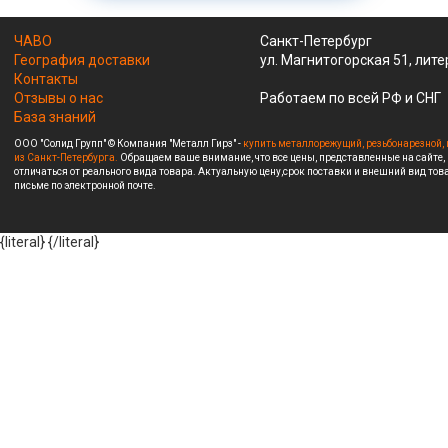
ЧАВО
Санкт-Петербург
География доставки
ул. Магнитогорская 51, лите
Контакты
Отзывы о нас
Работаем по всей РФ и СНГ
База знаний
ООО "Солид Групп" © Компания "Металл Гирз" -
купить металлорежущий, резьбонарезной, 
из Санкт-Петербурга.
Обращаем ваше внимание, что все цены, представленные на сайте,
отличаться от реального вида товара. Актуальную цену,срок поставки и внешний вид това
письме по электронной почте.
{literal}
{/literal}