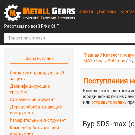
Оплата
Доставка
Конта
Работаем по всей РФ и СНГ
Главная
/
Каталог проду
Скачать прайс
MAX
/
Буры SDS max
/
Бу
Средства индивидуальной
защиты
Поступления на
Дезинфицирующие
Комплексные поставки ин
средства
юридических лиц из Санкт
Алмазный инструмент
или
отправьте заявку
пря
Деревообрабатывающий
инструмент
Измерительный инструмент
Бур SDS-max (с
Камнеобрабатывающий
инструмент