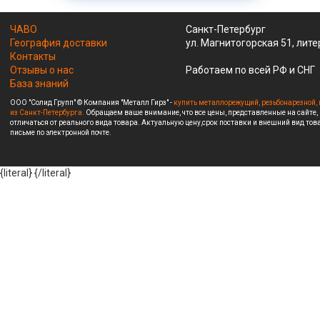
ЧАВО
Санкт-Петербург
География доставки
ул. Магнитогорская 51, лите
Контакты
Отзывы о нас
Работаем по всей РФ и СНГ
База знаний
ООО "Солид Групп" © Компания "Металл Гирз" -
купить металлорежущий, резьбонарезной, 
из Санкт-Петербурга.
Обращаем ваше внимание, что все цены, представленные на сайте,
отличаться от реального вида товара. Актуальную цену,срок поставки и внешний вид това
письме по электронной почте.
{literal}
{/literal}