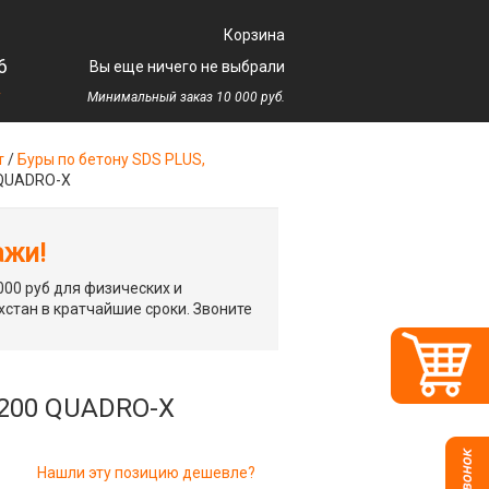
Корзина
6
Вы еще ничего не выбрали
у
Минимальный заказ 10 000 руб.
т
/
Буры по бетону SDS PLUS,
 QUADRO-X
ажи!
00 руб для физических и
хстан в кратчайшие сроки. Звоните
/200 QUADRO-X
Нашли эту позицию дешевле?