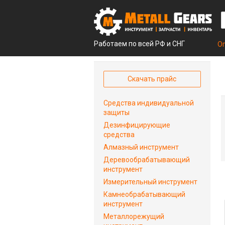
Работаем по всей РФ и СНГ
О
Скачать прайс
Средства индивидуальной
защиты
Дезинфицирующие
средства
Алмазный инструмент
Деревообрабатывающий
инструмент
Измерительный инструмент
Камнеобрабатывающий
инструмент
Металлорежущий