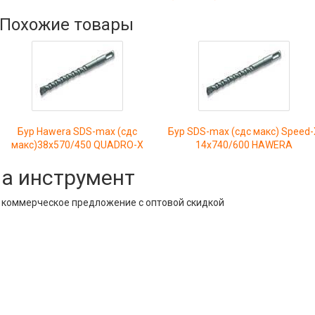
Похожие товары
Бур Hawera SDS-max (сдс
Бур SDS-max (сдс макс) Speed-
макс)38x570/450 QUADRO-X
14х740/600 HAWERA
на инструмент
е коммерческое предложение с оптовой скидкой