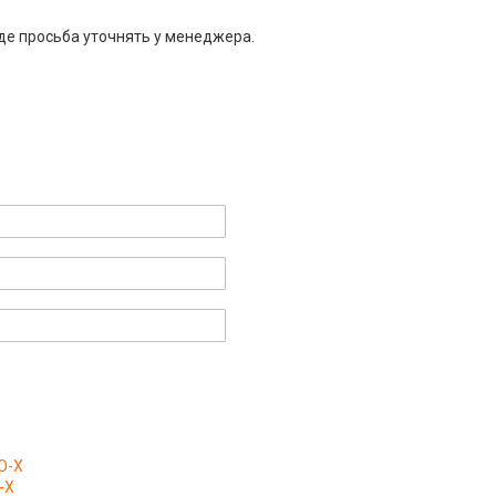
де просьба уточнять у менеджера.
O-X
-X