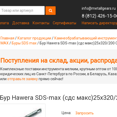
info@metallgears.ru
8 (812) 426-15-0
плата
Доставка
Контакты
Сертификаты
Написать директор
Главная
/
Каталог продукции
/
Камнеобрабатывающий инструмен
MAX
/
Буры SDS max
/
Бур Hawera SDS-max (сдс макс)25x320/200
Поступления на склад, акции, распрод
Комплексные поставки инструмента мелким, крупным оптом от 100
юридических лиц из Санкт-Петербурга по России, в Беларусь, Каза
или
отправьте заявку
прямо сейчас!
Бур Hawera SDS-max (сдс макс)25x320
Цена:
Запросить