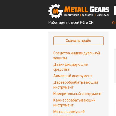
Работаем по всей РФ и СНГ
О
Скачать прайс
Средства индивидуальной
защиты
Дезинфицирующие
средства
Алмазный инструмент
Деревообрабатывающий
инструмент
Измерительный инструмент
Камнеобрабатывающий
инструмент
Металлорежущий