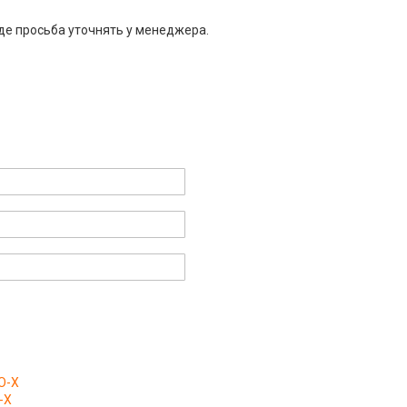
де просьба уточнять у менеджера.
O-X
-X