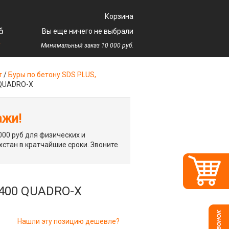
Корзина
6
Вы еще ничего не выбрали
у
Минимальный заказ 10 000 руб.
т
/
Буры по бетону SDS PLUS,
 QUADRO-X
ажи!
00 руб для физических и
хстан в кратчайшие сроки. Звоните
/400 QUADRO-X
Нашли эту позицию дешевле?