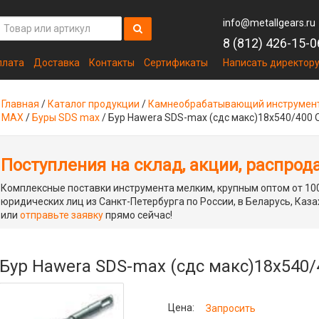
info@metallgears.ru
8 (812) 426-15-0
плата
Доставка
Контакты
Сертификаты
Написать директор
Главная
/
Каталог продукции
/
Камнеобрабатывающий инструмен
MAX
/
Буры SDS max
/
Бур Hawera SDS-max (сдс макс)18x540/400
Поступления на склад, акции, распрод
Комплексные поставки инструмента мелким, крупным оптом от 100
юридических лиц из Санкт-Петербурга по России, в Беларусь, Каза
или
отправьте заявку
прямо сейчас!
Бур Hawera SDS-max (сдс макс)18x540
Цена:
Запросить