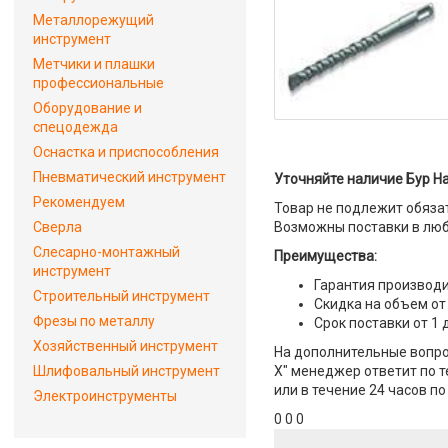
Металлорежущий
инструмент
Метчики и плашки
профессиональные
Оборудование и
спецодежда
Оснастка и приспособления
Пневматический инструмент
Уточняйте наличие Бур H
Рекомендуем
Товар не подлежит обяза
Сверла
Возможны поставки в люб
Слесарно-монтажный
Преимущества:
инструмент
Гарантия производи
Строительный инструмент
Скидка на объем от
Фрезы по металлу
Срок поставки от 1 
Хозяйственный инструмент
На дополнительные вопро
Шлифовальный инструмент
X" менеджер ответит по т
или в течение 24 часов по
Электроинструменты
0 0 0