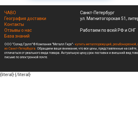
ЧАВО
Санкт-Петербург
География доставки
ул. Магнитогорская 51, лите
Контакты
Отзывы о нас
Работаем по всей РФ и СНГ
База знаний
ООО "Солид Групп" © Компания "Металл Гирз" -
купить металлорежущий, резьбонарезной, 
из Санкт-Петербурга.
Обращаем ваше внимание, что все цены, представленные на сайте,
отличаться от реального вида товара. Актуальную цену,срок поставки и внешний вид това
письме по электронной почте.
{literal}
{/literal}