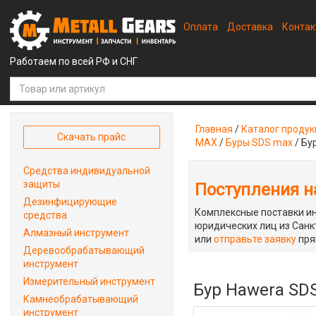
Оплата
Доставка
Конта
Работаем по всей РФ и СНГ
Главная
/
Каталог проду
Скачать прайс
MAX
/
Буры SDS max
/
Бу
Средства индивидуальной
защиты
Поступления на
Дезинфицирующие
Комплексные поставки ин
средства
юридических лиц из Санкт
Алмазный инструмент
или
отправьте заявку
пря
Деревообрабатывающий
инструмент
Измерительный инструмент
Бур Hawera SD
Камнеобрабатывающий
инструмент