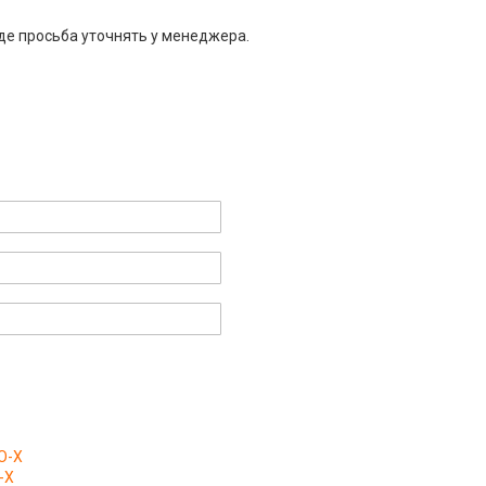
де просьба уточнять у менеджера.
O-X
-X