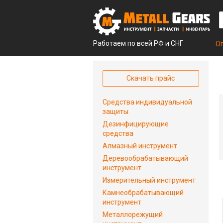
Работаем по всей РФ и СНГ
О
Скачать прайс
Средства индивидуальной
защиты
Дезинфицирующие
средства
Алмазный инструмент
Деревообрабатывающий
инструмент
Измерительный инструмент
Камнеобрабатывающий
инструмент
Металлорежущий