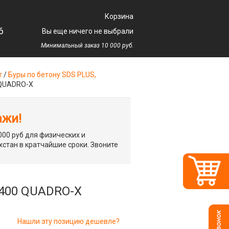
Корзина
6
Вы еще ничего не выбрали
у
Минимальный заказ 10 000 руб.
т
/
Буры по бетону SDS PLUS,
 QUADRO-X
ажи!
00 руб для физических и
хстан в кратчайшие сроки. Звоните
/400 QUADRO-X
Нашли эту позицию дешевле?