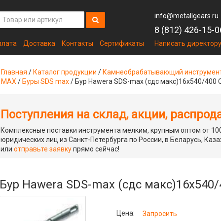
info@metallgears.ru
8 (812) 426-15-0
плата
Доставка
Контакты
Сертификаты
Написать директор
Главная
/
Каталог продукции
/
Камнеобрабатывающий инструмен
MAX
/
Буры SDS max
/
Бур Hawera SDS-max (сдс макс)16x540/400
Поступления на склад, акции, распрод
Комплексные поставки инструмента мелким, крупным оптом от 100
юридических лиц из Санкт-Петербурга по России, в Беларусь, Каза
или
отправьте заявку
прямо сейчас!
Бур Hawera SDS-max (сдс макс)16x540
Цена:
Запросить