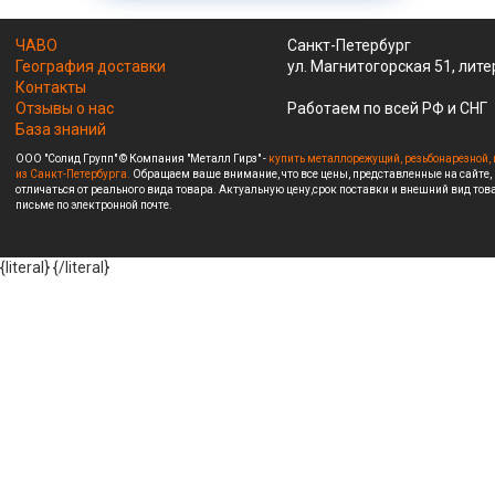
ЧАВО
Санкт-Петербург
География доставки
ул. Магнитогорская 51, лите
Контакты
Отзывы о нас
Работаем по всей РФ и СНГ
База знаний
ООО "Солид Групп" © Компания "Металл Гирз" -
купить металлорежущий, резьбонарезной, 
из Санкт-Петербурга.
Обращаем ваше внимание, что все цены, представленные на сайте,
отличаться от реального вида товара. Актуальную цену,срок поставки и внешний вид това
письме по электронной почте.
{literal}
{/literal}