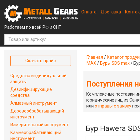
Оплата
Доставка
Конта
Работаем по всей РФ и СНГ
Главная
/
Каталог проду
Скачать прайс
MAX
/
Буры SDS max
/
Бу
Средства индивидуальной
защиты
Поступления на
Дезинфицирующие
Комплексные поставки ин
средства
юридических лиц из Санкт
Алмазный инструмент
или
отправьте заявку
пря
Деревообрабатывающий
инструмент
Измерительный инструмент
Бур Hawera SDS
Камнеобрабатывающий
инструмент