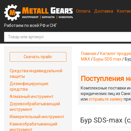
Оплата
Доставка
Конта
Работаем по всей РФ и СНГ
Главная
/
Каталог проду
Скачать прайс
MAX
/
Буры SDS max
/
Бу
Средства индивидуальной
защиты
Поступления на
Дезинфицирующие
Комплексные поставки ин
средства
юридических лиц из Санкт
Алмазный инструмент
или
отправьте заявку
пря
Деревообрабатывающий
инструмент
Измерительный инструмент
Бур SDS-max (с
Камнеобрабатывающий
инструмент