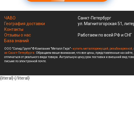
ЧАВО
Санкт-Петербург
География доставки
ул. Магнитогорская 51, лите
Контакты
Отзывы о нас
Работаем по всей РФ и СНГ
База знаний
ООО "Солид Групп" © Компания "Металл Гирз" -
купить металлорежущий, резьбонарезной, 
из Санкт-Петербурга.
Обращаем ваше внимание, что все цены, представленные на сайте,
отличаться от реального вида товара. Актуальную цену,срок поставки и внешний вид това
письме по электронной почте.
{literal}
{/literal}